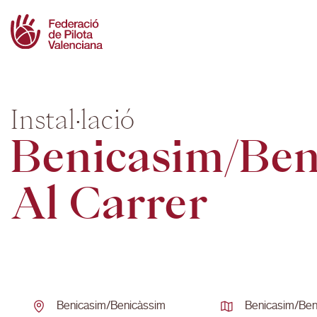
Skip
to
content
Instal·lació
Benicasim/ben
Al Carrer
Benicasim/benicàssim
Benicasim/ben