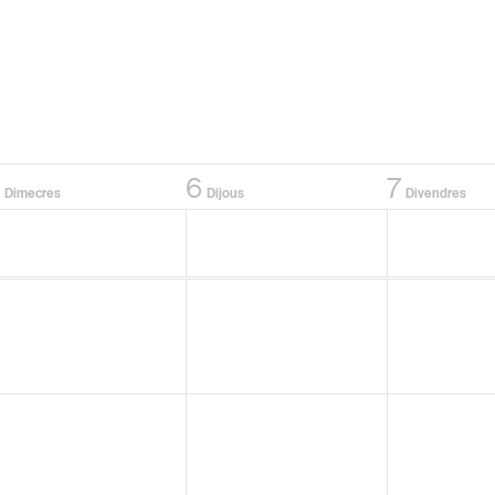
5
6
7
Dimecres
Dijous
Divendres