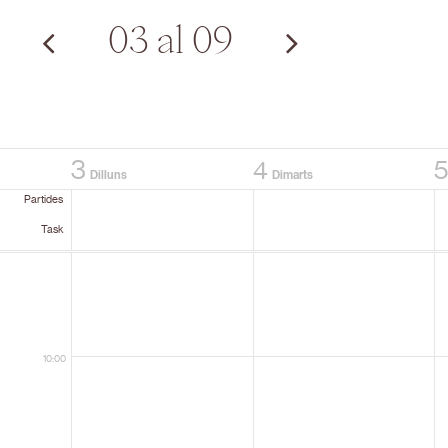
03 al 09
3
4
Dilluns
Dimarts
Partides
Task
10:00