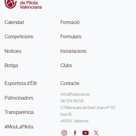
Calendari
Formació
Competicions
Formularis
Notícies
Instal·lacions
Botiga
Clubs
Esportista d'Èlit
Contacte
info@fedpival.es
Patrocinadors
96 374 95 58
C/Marqués de Sant Joan nº 32,
Transparència
baix B,
46015, València
#MouLaPilota