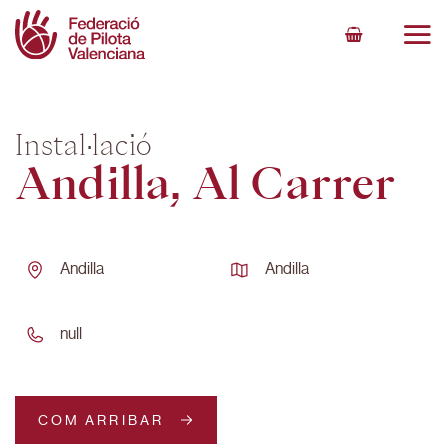
Skip
to
content
Instal·lació
Andilla, Al Carrer
Andilla
Andilla
null
COM ARRIBAR