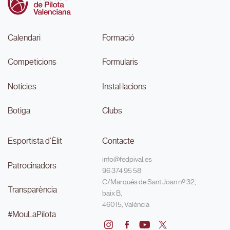
Calendari
Formació
Competicions
Formularis
Notícies
Instal·lacions
Botiga
Clubs
Esportista d'Èlit
Contacte
info@fedpival.es
Patrocinadors
96 374 95 58
C/Marqués de Sant Joan nº 32,
Transparència
baix B,
46015, València
#MouLaPilota