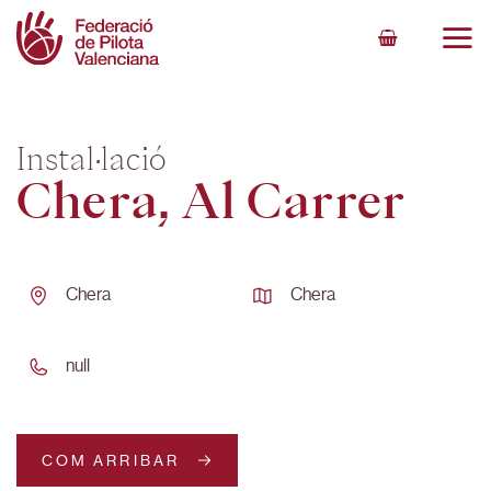
Skip
to
content
Instal·lació
Chera, Al Carrer
Chera
Chera
null
COM ARRIBAR