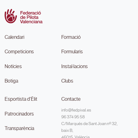
Calendari
Formació
Competicions
Formularis
Notícies
Instal·lacions
Botiga
Clubs
Esportista d'Èlit
Contacte
info@fedpival.es
Patrocinadors
96 374 95 58
C/Marqués de Sant Joan nº 32,
Transparència
baix B,
46015, València