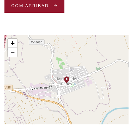
COM ARRIBAR
+
−