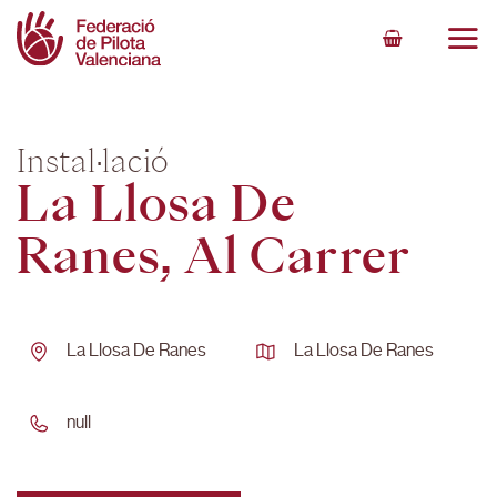
Skip
to
content
Instal·lació
La Llosa De
Ranes, Al Carrer
La Llosa De Ranes
La Llosa De Ranes
null