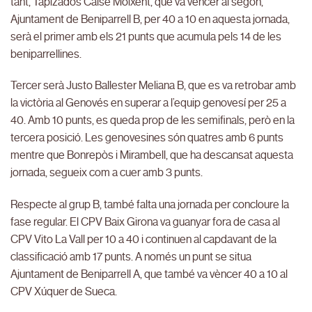
tant, Tapizados Calse Moixent, que va vèncer al segon,
Ajuntament de Beniparrell B, per 40 a 10 en aquesta jornada,
serà el primer amb els 21 punts que acumula pels 14 de les
beniparrellines.
Tercer serà Justo Ballester Meliana B, que es va retrobar amb
la victòria al Genovés en superar a l’equip genovesí per 25 a
40. Amb 10 punts, es queda prop de les semifinals, però en la
tercera posició. Les genovesines són quatres amb 6 punts
mentre que Bonrepòs i Mirambell, que ha descansat aquesta
jornada, segueix com a cuer amb 3 punts.
Respecte al grup B, també falta una jornada per concloure la
fase regular. El CPV Baix Girona va guanyar fora de casa al
CPV Vito La Vall per 10 a 40 i continuen al capdavant de la
classificació amb 17 punts. A només un punt se situa
Ajuntament de Beniparrell A, que també va vèncer 40 a 10 al
CPV Xúquer de Sueca.