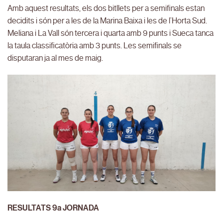
Amb aquest resultats, els dos bitllets per a semifinals estan
decidits i són per a les de la Marina Baixa i les de l’Horta Sud.
Meliana i La Vall són tercera i quarta amb 9 punts i Sueca tanca
la taula classificatòria amb 3 punts. Les semifinals se
disputaran ja al mes de maig.
RESULTATS 9a JORNADA