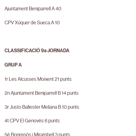
Ajuntament Beniparrell A 40
CPV Xúquer de Sueca A 10
CLASSIFICACIÓ 9a JORNADA
GRUP A
1r Les Alcusses Moixent 21 punts
2n Ajuntament Beniparrell B 14 punts
3r Justo Ballester Meliana B 10 punts
4t CPV El Genovés 6 punts
5è Bonrepòs i Mirambell 3 punts