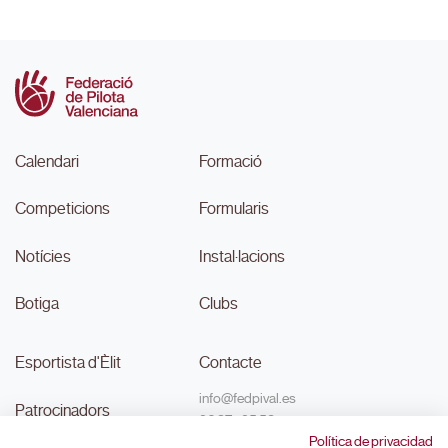
Calendari
Formació
Competicions
Formularis
Notícies
Instal·lacions
Botiga
Clubs
Esportista d'Èlit
Contacte
info@fedpival.es
Patrocinadors
96 374 95 58
Política de privacidad
C/Marqués de Sant Joan nº 32,