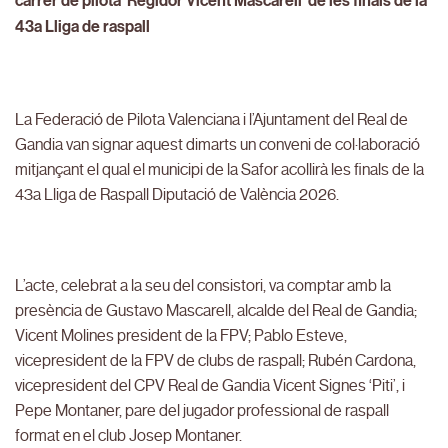
carrer de pilota ‘Regidor Vicent Mascarell’ de les finals de la
43a Lliga de raspall
La Federació de Pilota Valenciana i l’Ajuntament del Real de
Gandia van signar aquest dimarts un conveni de col·laboració
mitjançant el qual el municipi de la Safor acollirà les finals de la
43a Lliga de Raspall Diputació de València 2026.
L’acte, celebrat a la seu del consistori, va comptar amb la
presència de Gustavo Mascarell, alcalde del Real de Gandia;
Vicent Molines president de la FPV; Pablo Esteve,
vicepresident de la FPV de clubs de raspall; Rubén Cardona,
vicepresident del CPV Real de Gandia Vicent Signes ‘Piti’, i
Pepe Montaner, pare del jugador professional de raspall
format en el club Josep Montaner.