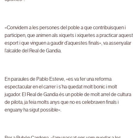
«Convidem a les persones del poble a que contribuisquen i
participen, que animen als xiquets i xiquetes a practicar aquest
esport i que vinguen a gaudir d’aquestes finals», va assenyalar
l’alcalde del Real de Gandia.
En paraules de Pablo Esteve, «es va fer una reforma
espectacular en el carrer i s’ha quedat molt bonic i molt
jugador. El Real de Gandia és un poble de molt arrel de cultura
de pilota, ja feia molts anys que no es celebraven finals i
enguany ha sigut possible».
Per a Rubén Cardona, «l’any passat ens vam quedar a les