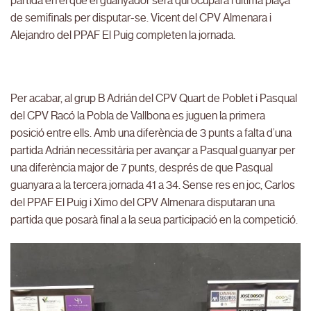
partida en el que el guanyador serà qui ocuparà l’última plaça
de semifinals per disputar-se. Vicent del CPV Almenara i
Alejandro del PPAF El Puig completen la jornada.
Per acabar, al grup B Adrián del CPV Quart de Poblet i Pasqual
del CPV Racó la Pobla de Vallbona es juguen la primera
posició entre ells. Amb una diferència de 3 punts a falta d’una
partida Adrián necessitària per avançar a Pasqual guanyar per
una diferència major de 7 punts, després de que Pasqual
guanyara a la tercera jornada 41 a 34. Sense res en joc, Carlos
del PPAF El Puig i Ximo del CPV Almenara disputaran una
partida que posarà final a la seua participació en la competició.