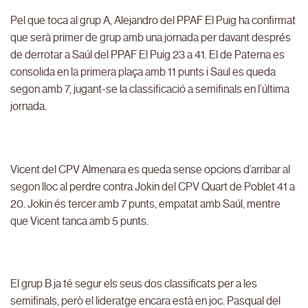
Pel que toca al grup A, Alejandro del PPAF El Puig ha confirmat
que serà primer de grup amb una jornada per davant després
de derrotar a Saúl del PPAF El Puig 23 a 41. El de Paterna es
consolida en la primera plaça amb 11 punts i Saul es queda
segon amb 7, jugant-se la classificació a semifinals en l’última
jornada.
Vicent del CPV Almenara es queda sense opcions d’arribar al
segon lloc al perdre contra Jokin del CPV Quart de Poblet 41 a
20. Jokin és tercer amb 7 punts, empatat amb Saúl, mentre
que Vicent tanca amb 5 punts.
El grup B ja té segur els seus dos classificats per a les
semifinals, però el lideratge encara està en joc. Pasqual del