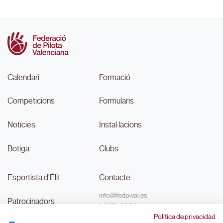
Calendari
Formació
Competicions
Formularis
Notícies
Instal·lacions
Botiga
Clubs
Esportista d'Èlit
Contacte
info@fedpival.es
Patrocinadors
96 374 95 58
Política de privacidad
C/Marqués de Sant Joan nº 32,