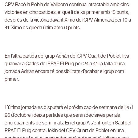
CPV Racó la Pobla de Vallbona continua intractable amb cinc
victòries en cinc partides, el que li deixa primer amb 15 punts,
després de la victòria davant Ximo del CPV Almenara per 10 a
41. Ximo es queda últim amb 0 punts.
En l’altra partida del grup Adrián del CPV Quart de Poblet li va
guanyar a Carlos del PPAF El Puig per 24 a 41 i a falta d’una
jornada Adrian encara té possibilitats d’acabar el grup com
primer.
L’última jornada es disputarà el próxim cap de setmana del 25 i
26 d’octubre i deixa partides que seran decisives per als
encreuaments de semifinals. En el grup A s’enfronten Saúl del
PPAF El Puig contra Jokin del CPV Quart de Poblet en una