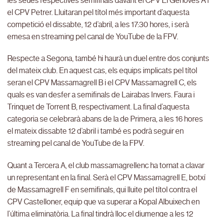
les seues respectives semifinals davant el CPV El Genovés A i
el CPV Petrer. Lluitaran pel títol més important d’aquesta
competició el dissabte, 12 d’abril, a les 17:30 hores, i serà
emesa en streaming pel canal de YouTube de la FPV.
Respecte a Segona, també hi haurà un duel entre dos conjunts
del mateix club. En aquest cas, els equips implicats pel títol
seran el CPV Massamagrell B i el CPV Massamagrell C, els
quals es van desfer a semifinals de Lairabas Invers. Faura i
Trinquet de Torrent B, respectivament. La final d’aquesta
categoria se celebrarà abans de la de Primera, a les 16 hores
el mateix dissabte 12 d’abril i també es podrà seguir en
streaming pel canal de YouTube de la FPV.
Quant a Tercera A, el club massamagrellenc ha tornat a clavar
un representant en la final. Serà el CPV Massamagrell E, botxí
de Massamagrell F en semifinals, qui lluite pel títol contra el
CPV Castelloner, equip que va superar a Kopal Albuixech en
l’última eliminatòria. La final tindrà lloc el diumenge a les 12