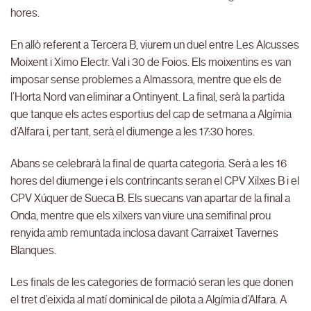
hores.
En allò referent a Tercera B, viurem un duel entre Les Alcusses
Moixent i Ximo Electr. Val i 30 de Foios. Els moixentins es van
imposar sense problemes a Almassora, mentre que els de
l’Horta Nord van eliminar a Ontinyent. La final, serà la partida
que tanque els actes esportius del cap de setmana a Algímia
d’Alfara i, per tant, serà el diumenge a les 17:30 hores.
Abans se celebrarà la final de quarta categoria. Serà a les 16
hores del diumenge i els contrincants seran el CPV Xilxes B i el
CPV Xúquer de Sueca B. Els suecans van apartar de la final a
Onda, mentre que els xilxers van viure una semifinal prou
renyida amb remuntada inclosa davant Carraixet Tavernes
Blanques.
Les finals de les categories de formació seran les que donen
el tret d’eixida al matí dominical de pilota a Algímia d’Alfara. A