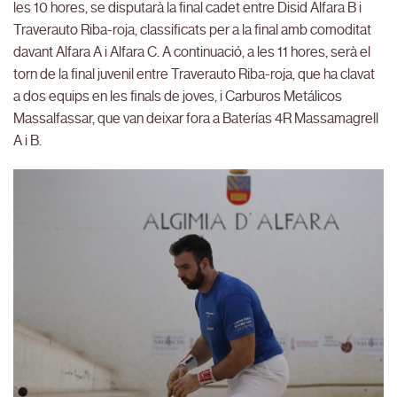
les 10 hores, se disputarà la final cadet entre Disid Alfara B i
Traverauto Riba-roja, classificats per a la final amb comoditat
davant Alfara A i Alfara C. A continuació, a les 11 hores, serà el
torn de la final juvenil entre Traverauto Riba-roja, que ha clavat
a dos equips en les finals de joves, i Carburos Metálicos
Massalfassar, que van deixar fora a Baterías 4R Massamagrell
A i B.