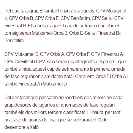
Pel que fa al grup B, també hi haurà sis equips: CPV Mutxamel
2, CPV Orba B, CPV Orba E, CPV Benifallim, CPV Sella i CPV
Finestrat B. Els duels d’aquest cap de setmana que obri el
torneig seran Mutxamel-Orba B, Orba E-Sella i Finestrat B-
Benifallim.
CPV Mutxamel D, CPV Orba A, CPV Orba F, CPV Finestrat A,
CPV Crevillent i CPV Xaló seran els integrants del grup C, que
també s’inicia aquest cap de setmana amb la primera jornada
de fase regular on s’amidaran Xaló i Crevillent, Orba F i Orba A i
també Finestrat A i Mutxamel D.
Cal destacar que passaran de ronda els dos millors de cada
grup després de jugar les cinc jornades de fase regular i
també els dos millors tercers classificats. Hi haurà, per tant,
una fase de quarts de final, que se celebrarà el 13 de
desembre a Xaló.