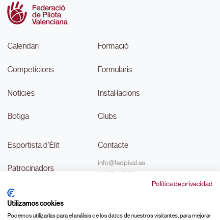
Calendari
Formació
Competicions
Formularis
Notícies
Instal·lacions
Botiga
Clubs
Esportista d'Èlit
Contacte
info@fedpival.es
Patrocinadors
96 374 95 58
Política de privacidad
C/Marqués de Sant Joan nº 32,
Transparència
baix B,
Utilizamos cookies
46015, València
#MouLaPilota
Podemos utilizarlas para el análisis de los datos de nuestros visitantes, para mejorar