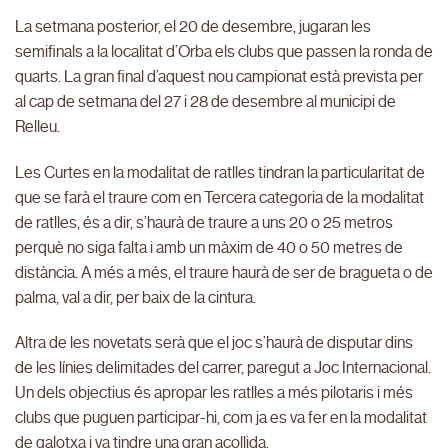
La setmana posterior, el 20 de desembre, jugaran les
semifinals a la localitat d’Orba els clubs que passen la ronda de
quarts. La gran final d’aquest nou campionat està prevista per
al cap de setmana del 27 i 28 de desembre al municipi de
Relleu.
Les Curtes en la modalitat de ratlles tindran la particularitat de
que se farà el traure com en Tercera categoria de la modalitat
de ratlles, és a dir, s’haurà de traure a uns 20 o 25 metros
perquè no siga falta i amb un màxim de 40 o 50 metres de
distància. A més a més, el traure haurà de ser de bragueta o de
palma, val a dir, per baix de la cintura.
Altra de les novetats serà que el joc s’haurà de disputar dins
de les línies delimitades del carrer, paregut a Joc Internacional.
Un dels objectius és apropar les ratlles a més pilotaris i més
clubs que puguen participar-hi, com ja es va fer en la modalitat
de galotxa i va tindre una gran acollida.