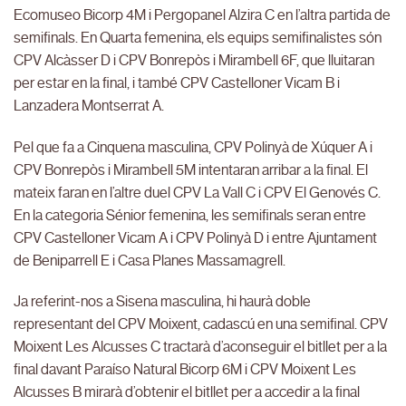
Ecomuseo Bicorp 4M i Pergopanel Alzira C en l’altra partida de
semifinals. En Quarta femenina, els equips semifinalistes són
CPV Alcàsser D i CPV Bonrepòs i Mirambell 6F, que lluitaran
per estar en la final, i també CPV Castelloner Vicam B i
Lanzadera Montserrat A.
Pel que fa a Cinquena masculina, CPV Polinyà de Xúquer A i
CPV Bonrepòs i Mirambell 5M intentaran arribar a la final. El
mateix faran en l’altre duel CPV La Vall C i CPV El Genovés C.
En la categoria Sénior femenina, les semifinals seran entre
CPV Castelloner Vicam A i CPV Polinyà D i entre Ajuntament
de Beniparrell E i Casa Planes Massamagrell.
Ja referint-nos a Sisena masculina, hi haurà doble
representant del CPV Moixent, cadascú en una semifinal. CPV
Moixent Les Alcusses C tractarà d’aconseguir el bitllet per a la
final davant Paraíso Natural Bicorp 6M i CPV Moixent Les
Alcusses B mirarà d’obtenir el bitllet per a accedir a la final