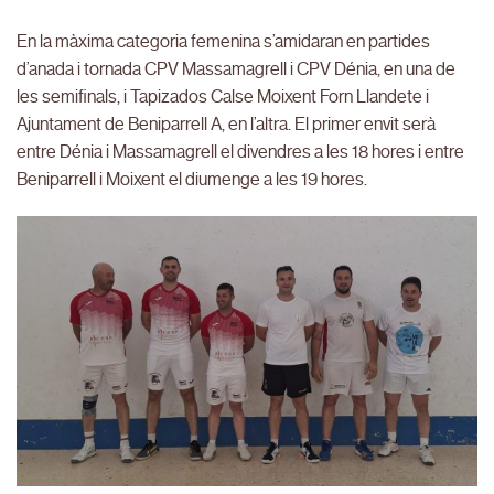
En la màxima categoria femenina s’amidaran en partides
d’anada i tornada CPV Massamagrell i CPV Dénia, en una de
les semifinals, i Tapizados Calse Moixent Forn Llandete i
Ajuntament de Beniparrell A, en l’altra. El primer envit serà
entre Dénia i Massamagrell el divendres a les 18 hores i entre
Beniparrell i Moixent el diumenge a les 19 hores.