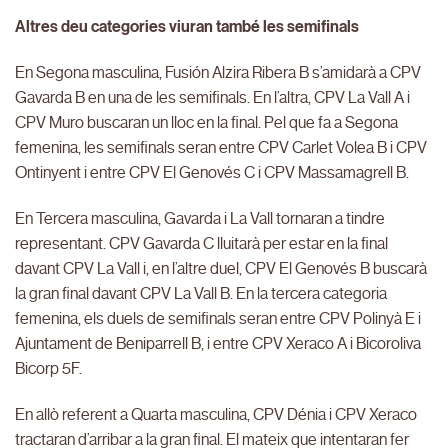
Altres deu categories viuran també les semifinals
En Segona masculina, Fusión Alzira Ribera B s’amidarà a CPV
Gavarda B en una de les semifinals. En l’altra, CPV La Vall A i
CPV Muro buscaran un lloc en la final. Pel que fa a Segona
femenina, les semifinals seran entre CPV Carlet Volea B i CPV
Ontinyent i entre CPV El Genovés C i CPV Massamagrell B.
En Tercera masculina, Gavarda i La Vall tornaran a tindre
representant. CPV Gavarda C lluitarà per estar en la final
davant CPV La Vall i, en l’altre duel, CPV El Genovés B buscarà
la gran final davant CPV La Vall B. En la tercera categoria
femenina, els duels de semifinals seran entre CPV Polinyà E i
Ajuntament de Beniparrell B, i entre CPV Xeraco A i Bicoroliva
Bicorp 5F.
En allò referent a Quarta masculina, CPV Dénia i CPV Xeraco
tractaran d’arribar a la gran final. El mateix que intentaran fer