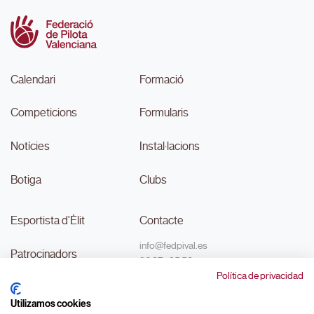
Calendari
Formació
Competicions
Formularis
Notícies
Instal·lacions
Botiga
Clubs
Esportista d'Èlit
Contacte
info@fedpival.es
Patrocinadors
96 374 95 58
Política de privacidad
C/Marqués de Sant Joan nº 32,
Transparència
baix B,
Utilizamos cookies
46015, València