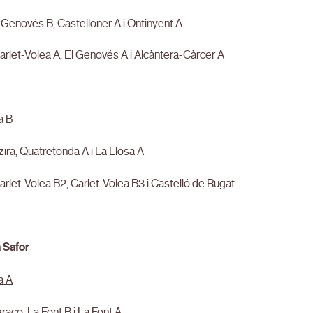
l Genovés B, Castelloner A i Ontinyent A
Carlet-Volea A, El Genovés A i Alcàntera-Càrcer A
a B
lzira, Quatretonda A i La Llosa A
Carlet-Volea B2, Carlet-Volea B3 i Castelló de Rugat
a Safor
a A
eraco, La Font B i La Font A