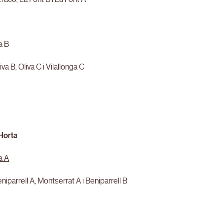
a B
iva B, Oliva C i Vilallonga C
’Horta
a A
eniparrell A, Montserrat A i Beniparrell B