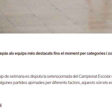
epàs als equips més destacats fins el moment per categories i 
ap de setmana es disputa la setena jornada del Campionat Escolar 
algunes partides ajornades per diferents factors, aquests són els 
Í