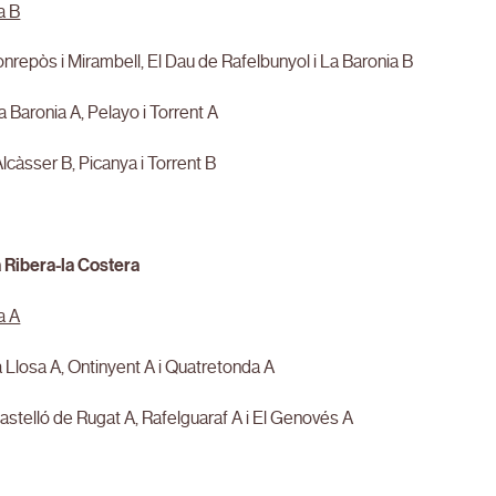
a B
onrepòs i Mirambell, El Dau de Rafelbunyol i La Baronia B
La Baronia A, Pelayo i Torrent A
 Alcàsser B, Picanya i Torrent B
a Ribera-la Costera
a A
a Llosa A, Ontinyent A i Quatretonda A
Castelló de Rugat A, Rafelguaraf A i El Genovés A