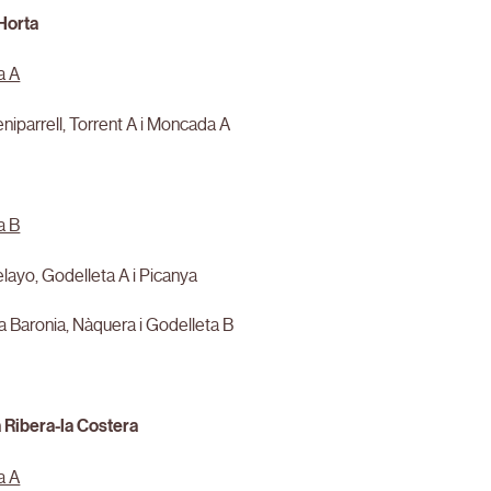
’Horta
a A
eniparrell, Torrent A i Moncada A
a B
elayo, Godelleta A i Picanya
La Baronia, Nàquera i Godelleta B
a Ribera-la Costera
a A