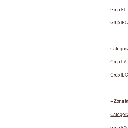
Grup I: E
Grup II: 
Categori
Grup I: A
Grup II: 
– Zona l
Categori
Grup I: X