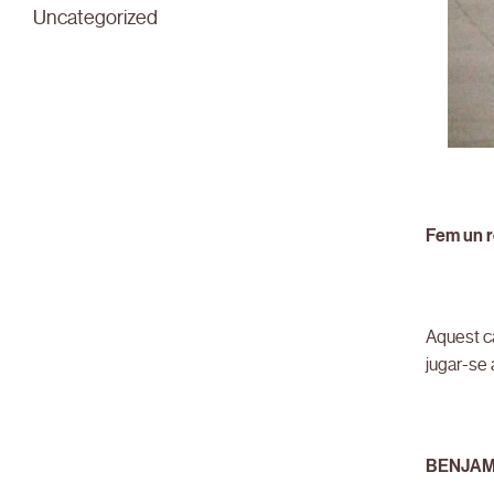
Uncategorized
Fem un r
Aquest c
jugar-se 
BENJAM