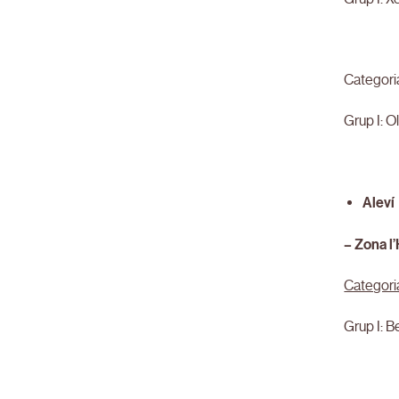
Categori
Grup I: Ol
Aleví
– Zona l
Categori
Grup I: B