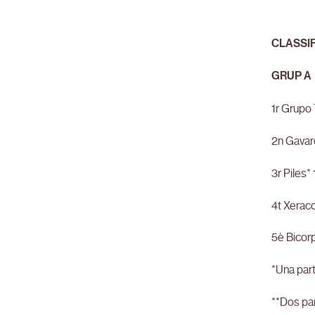
CLASSI
GRUP A
1r Grupo
2n Gavar
3r Piles*
4t Xerac
5è Bicorp
*Una par
**Dos pa