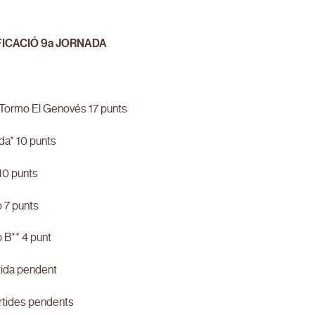
FICACIÓ 9a JORNADA
 Tormo El Genovés 17 punts
da* 10 punts
 10 punts
o 7 punts
 B** 4 punt
tida pendent
rtides pendents