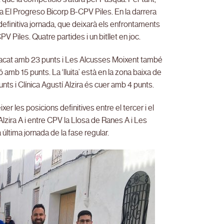
a El Progreso Bicorp B-CPV Piles. En la darrera
i definitiva jornada, que deixarà els enfrontaments
Piles. Quatre partides i un bitllet en joc.
stacat amb 23 punts i Les Alcusses Moixent també
amb 15 punts. La ‘lluita’ està en la zona baixa de
nts i Clínica Agustí Alzira és cuer amb 4 punts.
er les posicions definitives entre el tercer i el
Alzira A i entre CPV la Llosa de Ranes A i Les
tima jornada de la fase regular.