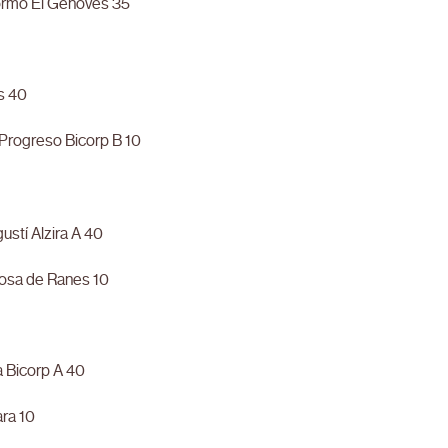
rmo El Genovés 35
s 40
 Progreso Bicorp B 10
gustí Alzira A 40
losa de Ranes 10
a Bicorp A 40
ra 10