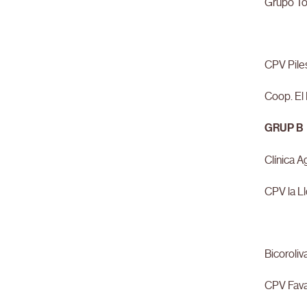
Grupo To
CPV Pile
Coop. El
GRUP B
Clínica A
CPV la L
Bicoroliv
CPV Fava