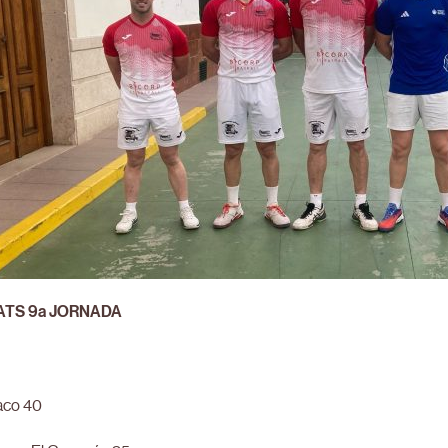
ATS 9a JORNADA
aco 40