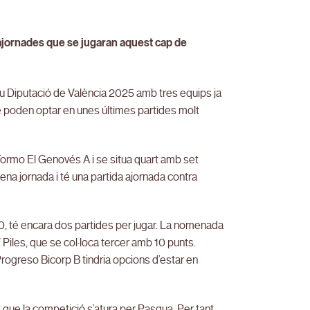
s ajornades que se jugaran aquest cap de
ofeu Diputació de València 2025 amb tres equips ja
 que poden optar en unes últimes partides molt
 Tormo El Genovés A i se situa quart amb set
na jornada i té una partida ajornada contra
10, té encara dos partides per jugar. La nomenada
Piles, que se col·loca tercer amb 10 punts.
rogreso Bicorp B tindria opcions d’estar en
que la competició s’atura per Pasqua. Per tant,