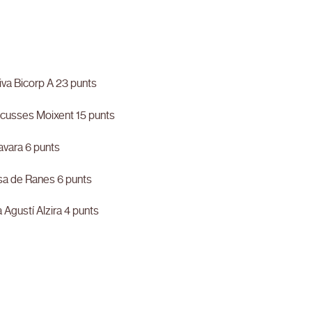
liva Bicorp A 23 punts
lcusses Moixent 15 punts
avara 6 punts
osa de Ranes 6 punts
a Agustí Alzira 4 punts