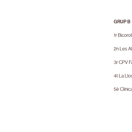
GRUP B
1r Bicoro
2n Les A
3r CPV F
4t La Ll
5è Clínic