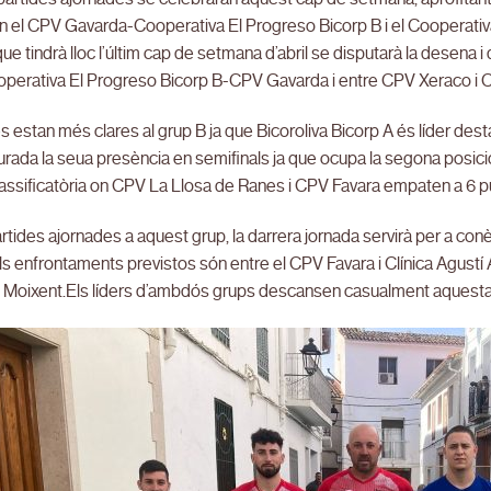
n el CPV Gavarda-Cooperativa El Progreso Bicorp B i el Cooperativ
que tindrà lloc l’últim cap de setmana d’abril se disputarà la desena 
perativa El Progreso Bicorp B-CPV Gavarda i entre CPV Xeraco i CPV 
 estan més clares al grup B ja que Bicoroliva Bicorp A és líder de
rada la seua presència en semifinals ja que ocupa la segona posició 
classificatòria on CPV La Llosa de Ranes i CPV Favara empaten a 6 pu
tides ajornades a aquest grup, la darrera jornada servirà per a conèix
ls enfrontaments previstos són entre el CPV Favara i Clínica Agustí 
 Moixent.Els líders d’ambdós grups descansen casualment aquesta úl