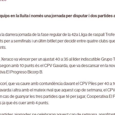
quips en la lluita i només una jornada per disputar i dos partide
 la darrera jornada de la fase regular de la 42a Lliga de raspall Tr
ats per a semifinals i un últim bitllet per decidir entre quatre clubs
nts.
, Xeraco va vèncer per un ajustat 40 a 35 al líder indiscutible Grupo
 segon amb 10 punts és el CPV Gavarda, que va descansar en la nove
iva El Progreso Bicorp B.
icorí, que va caure amb contundència davant el CPV Piles per 40 a 
varda i altra amb el mateix rival que aquest cap de setmana, el CPV 
cas de guanyar les tres partides que té per jugar, Cooperativa El P
s ja que és cuer amb 4 punts.
artides ajornades se celebraran aquest cap de setmana, aprofitant 