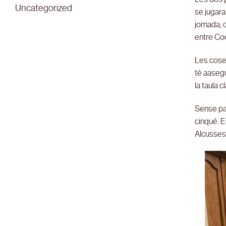
Uncategorized
se jugara
jornada, 
entre Coo
Les coses
té aasegu
la taula 
Sense par
cinqué. E
Alcusses