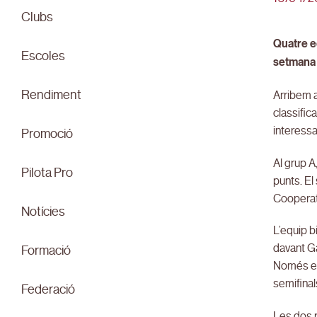
Clubs
Quatre e
Escoles
setmana
Rendiment
Arribem a
classific
interessa
Promoció
Al grup A
Pilota Pro
punts. El
Cooperat
Notícies
L’equip b
davant Ga
Formació
Només en 
semifinal
Federació
Les dos p