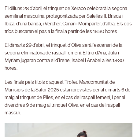
El dilluns 28 d’abril, el trinquet de Xeraco celebrarà la segona
semifinal masculina, protagonitzada per Salelles II, Brisca i
Ibiza, d’una banda, i Vercher, Canari i Momparler, d’altra. Els dos
tríos buscaran el pas a la final a partir de les 18:30 hores.
El dimarts 29 d’abril, el trinquet d’Oliva serà l’escenari de la
segona eliminatòria de raspall femení. El trio d’Ana, Júlia i
Myriam jugaran contra el d’Irene, Isabel i Anabel a les 18:30
hores.
Les finals pels títols d’aquest Trofeu Mancomunitat de
Municipis de la Safor 2025 estan previstes per al dimarts 6 de
maig al trinquet de Piles, en el cas del raspall femení, i per al
divendres 9 de maig al trinquet Oliva, en el cas del raspall
masculí.