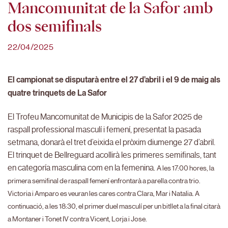
Mancomunitat de la Safor amb
dos semifinals
22/04/2025
El campionat se disputarà entre el 27 d’abril i el 9 de maig als
quatre trinquets de La Safor
El Trofeu Mancomunitat de Municipis de la Safor 2025 de
raspall professional masculí i femení, presentat la pasada
setmana, donarà el tret d’eixida el pròxim diumenge 27 d’abril.
El trinquet de Bellreguard acollirà les primeres semifinals, tant
en categoría masculina com en la femenina.
A les 17:00 hores, la
primera semifinal de raspall femení enfrontarà a parella contra trio.
Victoria i Amparo es veuran les cares contra Clara, Mar i Natalia. A
continuació, a les 18:30, el primer duel masculí per un bitllet a la final citarà
a Montaner i Tonet IV contra Vicent, Lorja i Jose.