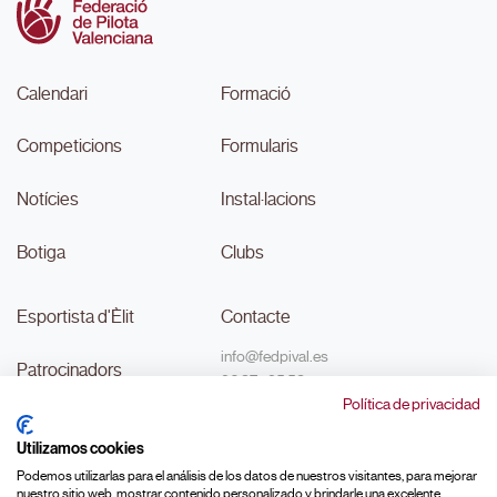
Calendari
Formació
Competicions
Formularis
Notícies
Instal·lacions
Botiga
Clubs
Esportista d'Èlit
Contacte
info@fedpival.es
Patrocinadors
96 374 95 58
Política de privacidad
C/Marqués de Sant Joan nº 32,
Transparència
baix B,
Utilizamos cookies
46015, València
#MouLaPilota
Podemos utilizarlas para el análisis de los datos de nuestros visitantes, para mejorar
nuestro sitio web, mostrar contenido personalizado y brindarle una excelente