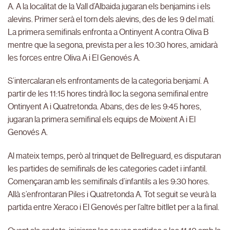
A. A la localitat de la Vall d’Albaida jugaran els benjamins i els
alevins. Primer serà el torn dels alevins, des de les 9 del matí.
La primera semifinals enfronta a Ontinyent A contra Oliva B
mentre que la segona, prevista per a les 10:30 hores, amidarà
les forces entre Oliva A i El Genovés A.
S’intercalaran els enfrontaments de la categoria benjamí. A
partir de les 11:15 hores tindrà lloc la segona semifinal entre
Ontinyent A i Quatretonda. Abans, des de les 9:45 hores,
jugaran la primera semifinal els equips de Moixent A i El
Genovés A.
Al mateix temps, però al trinquet de Bellreguard, es disputaran
les partides de semifinals de les categories cadet i infantil.
Començaran amb les semifinals d’infantils a les 9:30 hores.
Allà s’enfrontaran Piles i Quatretonda A. Tot seguit se veurà la
partida entre Xeraco i El Genovés per l’altre bitllet per a la final.