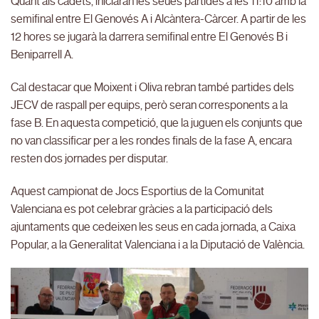
Quant als cadets, iniciaran les seues partides a les 11:10 amb la
semifinal entre El Genovés A i Alcàntera-Càrcer. A partir de les
12 hores se jugarà la darrera semifinal entre El Genovés B i
Beniparrell A.
Cal destacar que Moixent i Oliva rebran també partides dels
JECV de raspall per equips, però seran corresponents a la
fase B. En aquesta competició, que la juguen els conjunts que
no van classificar per a les rondes finals de la fase A, encara
resten dos jornades per disputar.
Aquest campionat de Jocs Esportius de la Comunitat
Valenciana es pot celebrar gràcies a la participació dels
ajuntaments que cedeixen les seus en cada jornada, a Caixa
Popular, a la Generalitat Valenciana i a la Diputació de València.