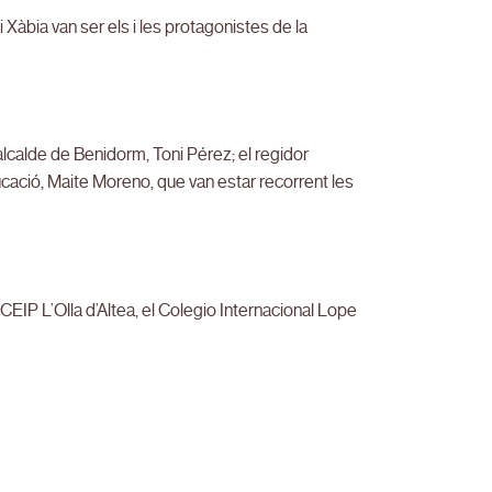
 Xàbia van ser els i les protagonistes de la
 alcalde de Benidorm, Toni Pérez; el regidor
ucació, Maite Moreno, que van estar recorrent les
 CEIP L’Olla d’Altea, el Colegio Internacional Lope