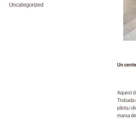
Uncategorized
Un centen
Aquest di
Trobada d
pilota i 
marxa de