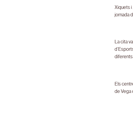
Xiquets i
jornada d
La cita v
d’Esports
diferents 
Els centr
de Vega 