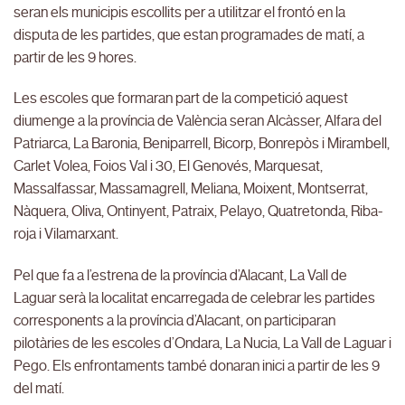
seran els municipis escollits per a utilitzar el frontó en la
disputa de les partides, que estan programades de matí, a
partir de les 9 hores.
Les escoles que formaran part de la competició aquest
diumenge a la província de València seran Alcàsser, Alfara del
Patriarca, La Baronia, Beniparrell, Bicorp, Bonrepòs i Mirambell,
Carlet Volea, Foios Val i 30, El Genovés, Marquesat,
Massalfassar, Massamagrell, Meliana, Moixent, Montserrat,
Nàquera, Oliva, Ontinyent, Patraix, Pelayo, Quatretonda, Riba-
roja i Vilamarxant.
Pel que fa a l’estrena de la província d’Alacant, La Vall de
Laguar serà la localitat encarregada de celebrar les partides
corresponents a la província d’Alacant, on participaran
pilotàries de les escoles d’Ondara, La Nucia, La Vall de Laguar i
Pego. Els enfrontaments també donaran inici a partir de les 9
del matí.