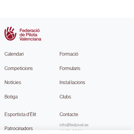
Calendari
Formació
Competicions
Formularis
Notícies
Instal·lacions
Botiga
Clubs
Esportista d'Èlit
Contacte
info@fedpival.es
Patrocinadors
96 374 95 58