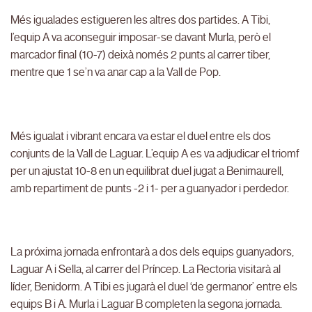
Més igualades estigueren les altres dos partides. A Tibi,
l’equip A va aconseguir imposar-se davant Murla, però el
marcador final (10-7) deixà només 2 punts al carrer tiber,
mentre que 1 se’n va anar cap a la Vall de Pop.
Més igualat i vibrant encara va estar el duel entre els dos
conjunts de la Vall de Laguar. L’equip A es va adjudicar el triomf
per un ajustat 10-8 en un equilibrat duel jugat a Benimaurell,
amb repartiment de punts -2 i 1- per a guanyador i perdedor.
La próxima jornada enfrontarà a dos dels equips guanyadors,
Laguar A i Sella, al carrer del Príncep. La Rectoria visitarà al
líder, Benidorm. A Tibi es jugarà el duel ‘de germanor’ entre els
equips B i A. Murla i Laguar B completen la segona jornada.