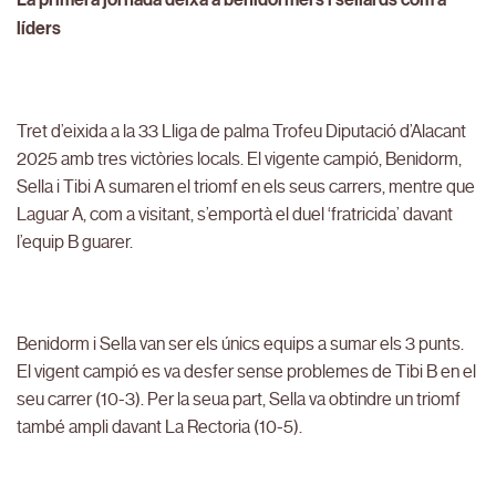
La primera jornada deixa a benidormers i sellards com a
líders
Tret d’eixida a la 33 Lliga de palma Trofeu Diputació d’Alacant
2025 amb tres victòries locals. El vigente campió, Benidorm,
Sella i Tibi A sumaren el triomf en els seus carrers, mentre que
Laguar A, com a visitant, s’emportà el duel ‘fratricida’ davant
l’equip B guarer.
Benidorm i Sella van ser els únics equips a sumar els 3 punts.
El vigent campió es va desfer sense problemes de Tibi B en el
seu carrer (10-3). Per la seua part, Sella va obtindre un triomf
també ampli davant La Rectoria (10-5).