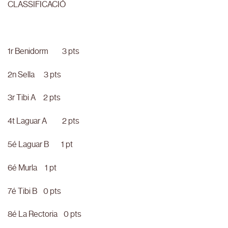
CLASSIFICACIÓ
1r Benidorm 3 pts
2n Sella 3 pts
3r Tibi A 2 pts
4t Laguar A 2 pts
5é Laguar B 1 pt
6é Murla 1 pt
7é Tibi B 0 pts
8é La Rectoria 0 pts