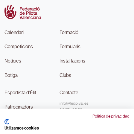
Calendari
Formació
Competicions
Formularis
Notícies
Instal·lacions
Botiga
Clubs
Esportista d'Èlit
Contacte
info@fedpival.es
Patrocinadors
96 374 95 58
Política de privacidad
C/Marqués de Sant Joan nº 32,
Transparència
baix B,
Utilizamos cookies
46015, València