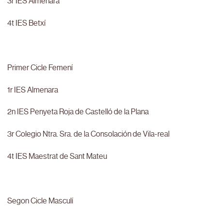
3r IES Almenara
4t IES Betxí
Primer Cicle Femení
1r IES Almenara
2n IES Penyeta Roja de Castelló de la Plana
3r Colegio Ntra. Sra. de la Consolación de Vila-real
4t IES Maestrat de Sant Mateu
Segon Cicle Masculí