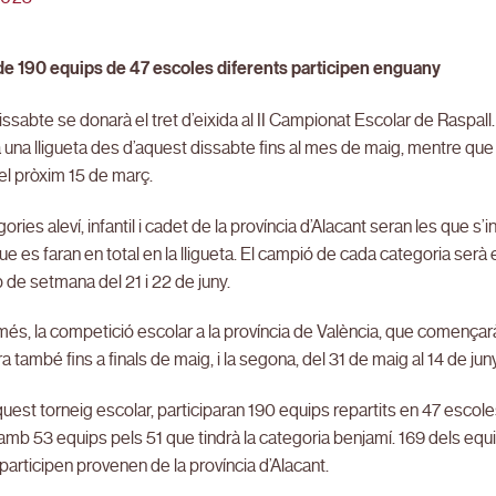
 de 190 equips de 47 escoles diferents participen enguany
ssabte se donarà el tret d’eixida al II Campionat Escolar de Raspal
 una lligueta des d’aquest dissabte fins al mes de maig, mentre que a
à el pròxim 15 de març.
ories aleví, infantil i cadet de la província d’Alacant seran les que s
ue es faran en total en la lligueta. El campió de cada categoria serà
p de setmana del 21 i 22 de juny.
més, la competició escolar a la província de València, que comença
a també fins a finals de maig, i la segona, del 31 de maig al 14 de juny
uest torneig escolar, participaran 190 equips repartits en 47 escol
mb 53 equips pels 51 que tindrà la categoria benjamí. 169 dels equ
participen provenen de la província d’Alacant.