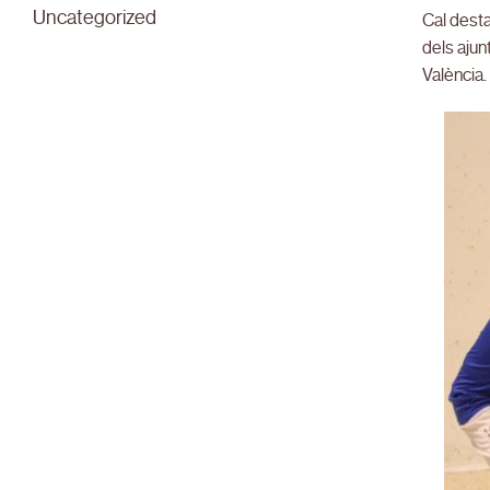
Uncategorized
Cal desta
dels ajun
València.