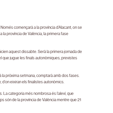
l. Només començarà a la província d’Alacant, on se
 la província de València, la primera fase
’inicien aquest dissabte. Serà la primera jornada de
 el que jugue les finals autonòmiques, previstes
rà la pròxima setmana, comptarà amb dos fases.
, d’on eixiran els finalistes autonòmics.
es. La categoria més nombrosa és l’aleví, que
ips són de la província de València mentre que 21