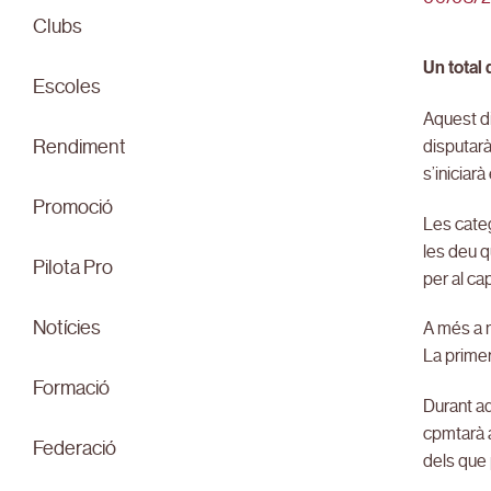
Clubs
Un total
Escoles
Aquest di
disputarà
Rendiment
s’iniciar
Promoció
Les categ
les deu q
Pilota Pro
per al ca
Notícies
A més a 
La primer
Formació
Durant aq
cpmtarà a
Federació
dels que 