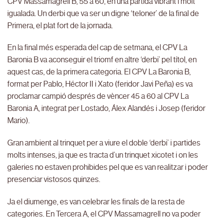
CPV Massamagrell B, 55 a 60, en una partida vibrant i molt
igualada. Un derbi que va ser un digne ‘teloner’ de la final de
Primera, el plat fort de la jornada.
En la final més esperada del cap de setmana, el CPV La
Baronia B va aconseguir el triomf en altre ‘derbi’ pel títol, en
aquest cas, de la primera categoria. El CPV La Baronia B,
format per Pablo, Héctor II i Xato (feridor Javi Peña) es va
proclamar campió després de vèncer 45 a 60 al CPV La
Baronia A, integrat per Lostado, Álex Alandés i Josep (feridor
Mario).
Gran ambient al trinquet per a viure el doble ‘derbi’ i partides
molts intenses, ja que es tracta d’un trinquet xicotet i on les
galeries no estaven prohibides pel que es van realitzar i poder
presenciar vistosos quinzes.
Ja el diumenge, es van celebrar les finals de la resta de
categories. En Tercera A, el CPV Massamagrell no va poder