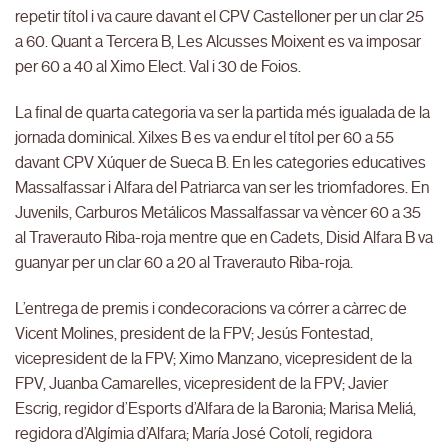
repetir títol i va caure davant el CPV Castelloner per un clar 25
a 60. Quant a Tercera B, Les Alcusses Moixent es va imposar
per 60 a 40 al Ximo Elect. Val i 30 de Foios.
La final de quarta categoria va ser la partida més igualada de la
jornada dominical. Xilxes B es va endur el títol per 60 a 55
davant CPV Xúquer de Sueca B. En les categories educatives
Massalfassar i Alfara del Patriarca van ser les triomfadores. En
Juvenils, Carburos Metálicos Massalfassar va vèncer 60 a 35
al Traverauto Riba-roja mentre que en Cadets, Disid Alfara B va
guanyar per un clar 60 a 20 al Traverauto Riba-roja.
L’entrega de premis i condecoracions va córrer a càrrec de
Vicent Molines, president de la FPV; Jesús Fontestad,
vicepresident de la FPV; Ximo Manzano, vicepresident de la
FPV, Juanba Camarelles, vicepresident de la FPV; Javier
Escrig, regidor d’Esports d’Alfara de la Baronia; Marisa Meliá,
regidora d’Algímia d’Alfara; María José Cotolí, regidora