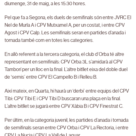
diumenge, 31 de maig, a les 15:30 hores.
Pel que fa a Segona, els duels de semifinals són entre JVRC El
Nel de Murla A i CPV Mutxamel A, per un costat, i entre CPV
Agost i CPV Calp. Les semifinals seran en partides d’anada i
tornada també com en totes les categories.
En allò referent a la tercera categoria, el club d’Orba té altre
representant en semifinals: CPV Orba 3L s’amidarà al CPV
Tamborí per un lloc en la final. L’altre bitllet eixa del doble duel
de ‘semis’ entre CPV El Campello B i Relleu B.
Així mateix, en Quarta, hi haurà un ‘derbi’ entre equips del CPV
Tibi: CPV Tibi E i CPV Tibi D buscaran una plaça en la final.
L’altre bitllet se jugarà entre CPV Xàbia B i CPV Finestrat C.
Per últim, en la categoria juvenil, les partides d’anada i tornada
de semifinals seran entre CPV Orba i CPV La Rectoria, i entre
CPV La Nucia i CPV La Vall de Laguar.