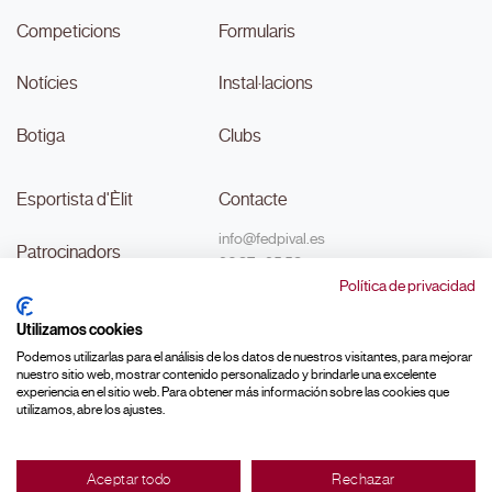
Competicions
Formularis
Notícies
Instal·lacions
Botiga
Clubs
Esportista d'Èlit
Contacte
info@fedpival.es
Patrocinadors
96 374 95 58
Política de privacidad
C/Marqués de Sant Joan nº 32,
Transparència
baix B,
Utilizamos cookies
46015, València
#MouLaPilota
Podemos utilizarlas para el análisis de los datos de nuestros visitantes, para mejorar
nuestro sitio web, mostrar contenido personalizado y brindarle una excelente
experiencia en el sitio web. Para obtener más información sobre las cookies que
utilizamos, abre los ajustes.
Made with ♥ by
Aceptar todo
Rechazar