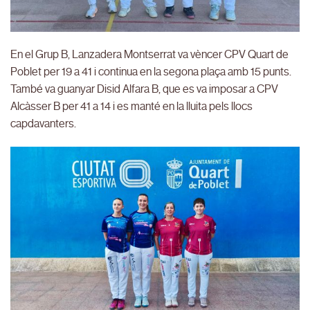
En el Grup B, Lanzadera Montserrat va vèncer CPV Quart de
Poblet per 19 a 41 i continua en la segona plaça amb 15 punts.
També va guanyar Disid Alfara B, que es va imposar a CPV
Alcàsser B per 41 a 14 i es manté en la lluita pels llocs
capdavanters.