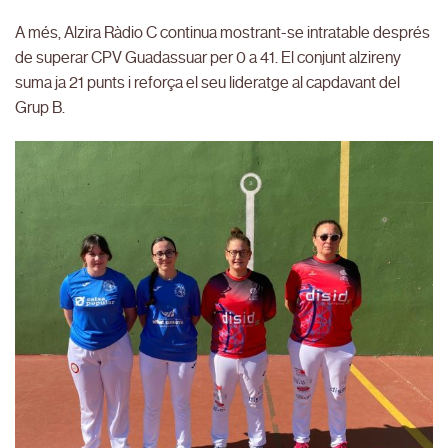
A més, Alzira Ràdio C continua mostrant-se intratable després
de superar CPV Guadassuar per 0 a 41. El conjunt alzireny
suma ja 21 punts i reforça el seu lideratge al capdavant del
Grup B.