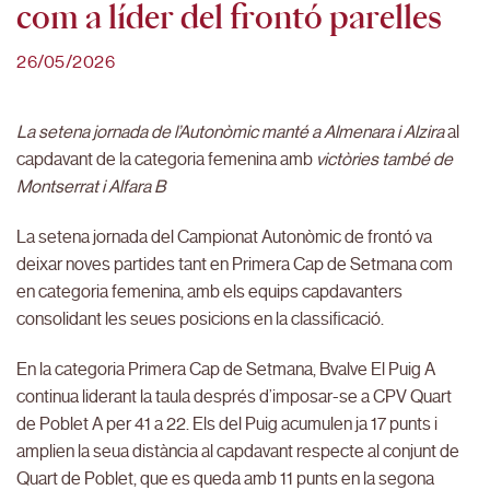
com a líder del frontó parelles
26/05/2026
La setena jornada de l’Autonòmic manté a Almenara i Alzira
al
capdavant de la categoria femenina amb
victòries també de
Montserrat i Alfara B
La setena jornada del Campionat Autonòmic de frontó va
deixar noves partides tant en Primera Cap de Setmana com
en categoria femenina, amb els equips capdavanters
consolidant les seues posicions en la classificació.
En la categoria Primera Cap de Setmana, Bvalve El Puig A
continua liderant la taula després d’imposar-se a CPV Quart
de Poblet A per 41 a 22. Els del Puig acumulen ja 17 punts i
amplien la seua distància al capdavant respecte al conjunt de
Quart de Poblet, que es queda amb 11 punts en la segona