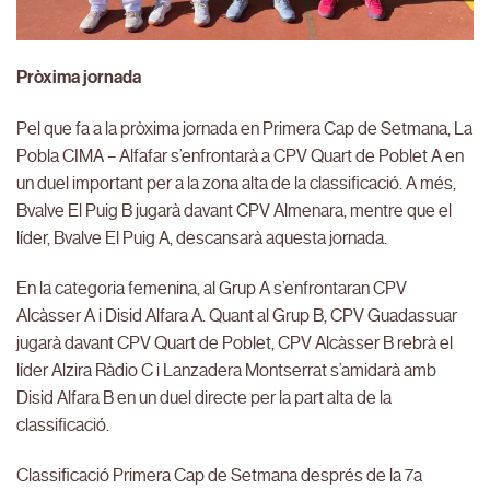
Pròxima jornada
Pel que fa a la pròxima jornada en Primera Cap de Setmana, La
Pobla CIMA – Alfafar s’enfrontarà a CPV Quart de Poblet A en
un duel important per a la zona alta de la classificació. A més,
Bvalve El Puig B jugarà davant CPV Almenara, mentre que el
líder, Bvalve El Puig A, descansarà aquesta jornada.
En la categoria femenina, al Grup A s’enfrontaran CPV
Alcàsser A i Disid Alfara A. Quant al Grup B, CPV Guadassuar
jugarà davant CPV Quart de Poblet, CPV Alcàsser B rebrà el
líder Alzira Ràdio C i Lanzadera Montserrat s’amidarà amb
Disid Alfara B en un duel directe per la part alta de la
classificació.
Classificació Primera Cap de Setmana després de la 7a