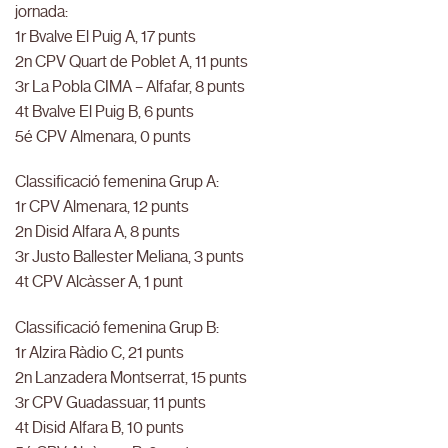
jornada:
1r Bvalve El Puig A, 17 punts
2n CPV Quart de Poblet A, 11 punts
3r La Pobla CIMA – Alfafar, 8 punts
4t Bvalve El Puig B, 6 punts
5é CPV Almenara, 0 punts
Classificació femenina Grup A:
1r CPV Almenara, 12 punts
2n Disid Alfara A, 8 punts
3r Justo Ballester Meliana, 3 punts
4t CPV Alcàsser A, 1 punt
Classificació femenina Grup B:
1r Alzira Ràdio C, 21 punts
2n Lanzadera Montserrat, 15 punts
3r CPV Guadassuar, 11 punts
4t Disid Alfara B, 10 punts