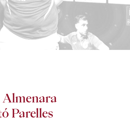
 i Almenara
tó Parelles