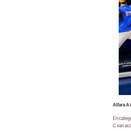
Alfara A 
En catego
C van ac