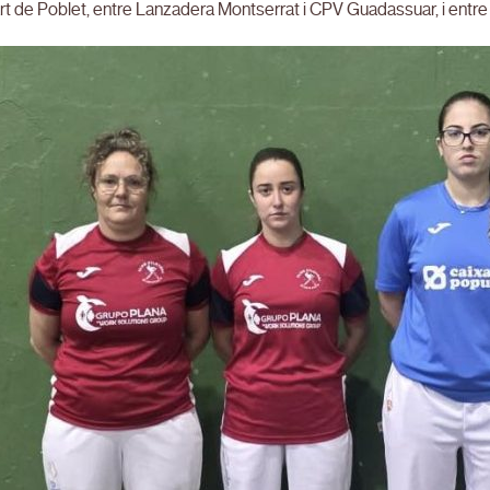
 de Poblet, entre Lanzadera Montserrat i CPV Guadassuar, i entre Alz