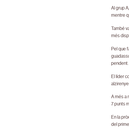
Al grup A
mentre q
També va 
més disp
Pel que f
guadassu
pendent.
El líder 
alzirenye
A més a m
7 punts 
En la prò
del prime