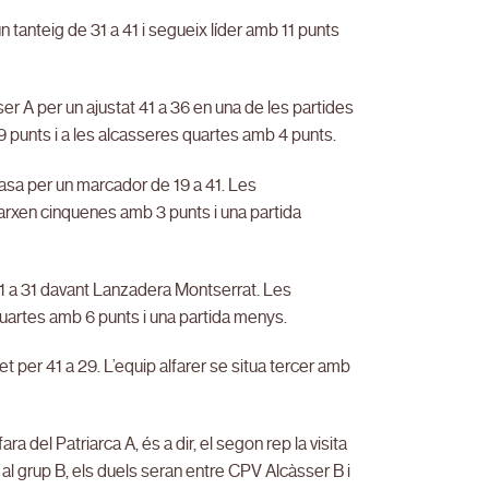
n tanteig de 31 a 41 i segueix líder amb 11 punts
r A per un ajustat 41 a 36 en una de les partides
punts i a les alcasseres quartes amb 4 punts.
asa per un marcador de 19 a 41. Les
xen cinquenes amb 3 punts i una partida
 41 a 31 davant Lanzadera Montserrat. Les
uartes amb 6 punts i una partida menys.
t per 41 a 29. L’equip alfarer se situa tercer amb
ra del Patriarca A, és a dir, el segon rep la visita
 al grup B, els duels seran entre CPV Alcàsser B i