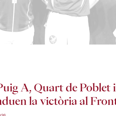
Puig A, Quart de Poblet
nduen la victòria al Fron
026