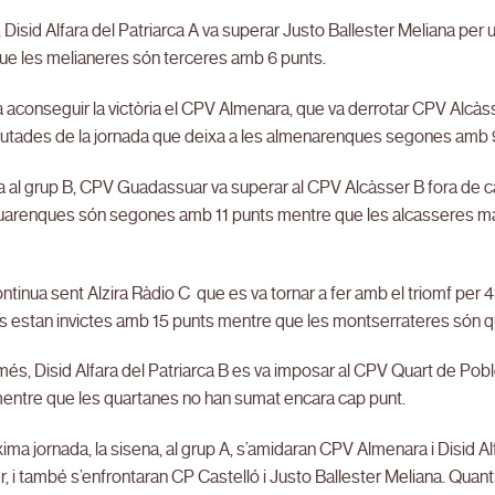
, Disid Alfara del Patriarca A va superar Justo Ballester Meliana per u
ue les melianeres són terceres amb 6 punts.
aconseguir la victòria el CPV Almenara, que va derrotar CPV Alcàsse
utades de la jornada que deixa a les almenarenques segones amb 9 
a al grup B, CPV Guadassuar va superar al CPV Alcàsser B fora de c
arenques són segones amb 11 punts mentre que les alcasseres mar
continua sent Alzira Ràdio C que es va tornar a fer amb el triomf per
s estan invictes amb 15 punts mentre que les montserrateres són q
és, Disid Alfara del Patriarca B es va imposar al CPV Quart de Poble
mentre que les quartanes no han sumat encara cap punt.
xima jornada, la sisena, al grup A, s’amidaran CPV Almenara i Disid Alfa
r, i també s’enfrontaran CP Castelló i Justo Ballester Meliana. Quant