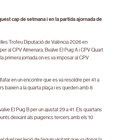
quest cap de setmana i en la partida ajornada de
lles Trofeu Diputació de València 2026 en
er al CPV Almenara, Bvalve El Puig A i CPV Quart
 la primera jornada on es va imposar al CPV
lfafar en un encontre que es va resoldre per 41 a
rs baixen a la quarta plaça i es queden amb 8
lve El Puig B per un ajustat 29 a 41. Els quartans
punts deixant als puigencs tercers amb els 10
duel per lesió de l’equip visitant que va donar la