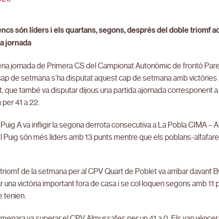
encs són líders i els quartans, segons, després del doble triomf a
ra jornada
ena jornada de Primera CS del Campionat Autonòmic de frontó Pare
cap de setmana s’ha disputat aquest cap de setmana amb victòries p
, que també va disputar dijous una partida ajornada corresponent a
per 41 a 22.
 Puig A va infligir la segona derrota consecutiva a La Pobla CIMA – A
el Puig són més líders amb 13 punts mentre que els poblans-alfafare
triomf de la setmana per al CPV Quart de Poblet va arribar davant Bva
 una victòria important fora de casa i se col·loquen segons amb 11 
 tenien.
menara va superar el CPV Almussafes per un 41 a 0. Els van vèncer el 