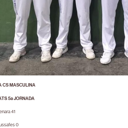
A CS MASCULINA
ATS 5a JORNADA
enara 41
ussafes 0