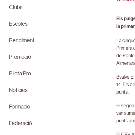
Clubs
Els puig
Escoles
la prime
Rendiment
La cinqu
Primera 
de Poblet
Promoció
Almenara 
Pilota Pro
Bvalve El
14. Els d
Notícies
punts.
El segon 
Formació
van sumar
punts que
Federació
El CPV Al