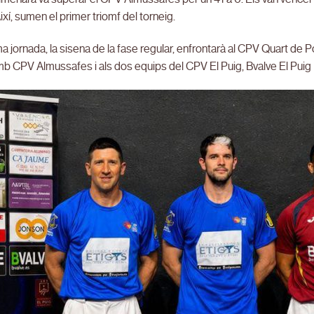
Així, sumen el primer triomf del torneig.
a jornada, la sisena de la fase regular, enfrontarà al CPV Quart d
mb CPV Almussafes i als dos equips del CPV El Puig, Bvalve El Puig B