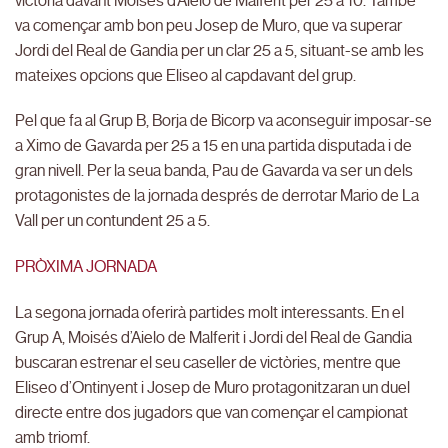
victòria davant Moisés d’Aielo de Malferit per 25 a 10. També
va començar amb bon peu Josep de Muro, que va superar
Jordi del Real de Gandia per un clar 25 a 5, situant-se amb les
mateixes opcions que Eliseo al capdavant del grup.
Pel que fa al Grup B, Borja de Bicorp va aconseguir imposar-se
a Ximo de Gavarda per 25 a 15 en una partida disputada i de
gran nivell. Per la seua banda, Pau de Gavarda va ser un dels
protagonistes de la jornada després de derrotar Mario de La
Vall per un contundent 25 a 5.
PRÒXIMA JORNADA
La segona jornada oferirà partides molt interessants. En el
Grup A, Moisés d’Aielo de Malferit i Jordi del Real de Gandia
buscaran estrenar el seu caseller de victòries, mentre que
Eliseo d’Ontinyent i Josep de Muro protagonitzaran un duel
directe entre dos jugadors que van començar el campionat
amb triomf.