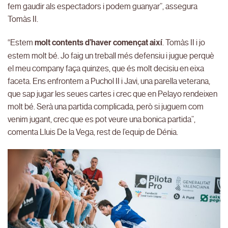
fem gaudir als espectadors i podem guanyar”, assegura
Tomàs II.
“Estem
molt contents d’haver començat així
. Tomàs II i jo
estem molt bé. Jo faig un treball més defensiu i jugue perquè
el meu company faça quinzes, que és molt decisiu en eixa
faceta. Ens enfrontem a Puchol II i Javi, una parella veterana,
que sap jugar les seues cartes i crec que en Pelayo rendeixen
molt bé. Serà una partida complicada, però si juguem com
venim jugant, crec que es pot veure una bonica partida”,
comenta Lluis De la Vega, rest de l’equip de Dénia.