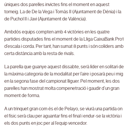
úniques dos parelles invictes fins el moment en aquest
torneig. La de De la Vega i Tomàs II (Ajuntament de Dénia) i la
de Puchol II i Javi (Ajuntament de València).
Ambdós equips compten amb 4 victòries en les quatre
partides disputades fins el moment de la Lliga CaixaBank Pro1
d’escala i corda. Per tant, han sumat 8 punts i són colíders amb
certa distància amb la resta de rivals.
La parella que guanye aquest dissabte, serà líder en solitari de
la màxima categoria de la modalitat per l’aire i posarà peu i mig
en la segona fase del campionat lliguer. Pel moment, les dos
parelles han mostrat molta compenetració i gaudir d’un gran
moment de forma.
A un trinquet gran com és el de Pelayo, se viurà una partida on
el físic serà clau per aguantar fins el final i endur-se la victòria i
els dos punts en joc per al l’equip vencedor.