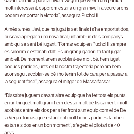
davant de l’altra parella invicta. Segur que veiem una partida
molt interessant, esperem estar a un gran nivell i a veure si ens
podem emportar la victòria”, assegura Puchol II.
A més a més, Javi, que ha jugat ja set finals i s’ha emportat dos,
buscarà aplegar a una nova final junt amb un dels companys
amb qui se sent bé jugant. “Formar equip en Puchol II sempre
és sinònim d’estar ahí dalt. És un gran jugador i fa fàcil jugar
amb ell. De moment anem acoblant-se molt bé, hem jugat
poques partides junts en la nostra trajectòria però ara hem
aconseguit acoblar-se bé i ho tenim tot de cara per a passar a
la seguent fase”, assegura el mitger de Massalfassar.
“Dissabte juguem davant altre equip que ha fet tots els punts,
en un trinquet molt gran i hem d’estar molt bé físicament i molt
acoblats entre els dos per a fer front a un equip com el de De
la Vega i Tomàs, que estan fent molt bones partides també i
estan els dos en un bon moment”, afegeix el pilotari de 40
anys.