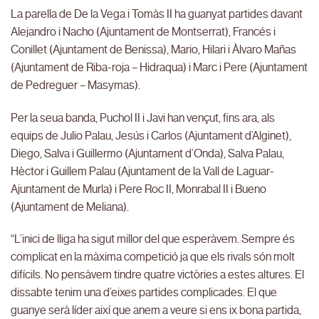
La parella de De la Vega i Tomàs II ha guanyat partides davant
Alejandro i Nacho (Ajuntament de Montserrat), Francés i
Conillet (Ajuntament de Benissa), Mario, Hilari i Àlvaro Mañas
(Ajuntament de Riba-roja – Hidraqua) i Marc i Pere (Ajuntament
de Pedreguer – Masymas).
Per la seua banda, Puchol II i Javi han vençut, fins ara, als
equips de Julio Palau, Jesús i Carlos (Ajuntament d’Alginet),
Diego, Salva i Guillermo (Ajuntament d’Onda), Salva Palau,
Hèctor i Guillem Palau (Ajuntament de la Vall de Laguar-
Ajuntament de Murla) i Pere Roc II, Monrabal II i Bueno
(Ajuntament de Meliana).
“L’inici de lliga ha sigut millor del que esperàvem. Sempre és
complicat en la màxima competició ja que els rivals són molt
difícils. No pensàvem tindre quatre victòries a estes altures. El
dissabte tenim una d’eixes partides complicades. El que
guanye serà líder així que anem a veure si ens ix bona partida,