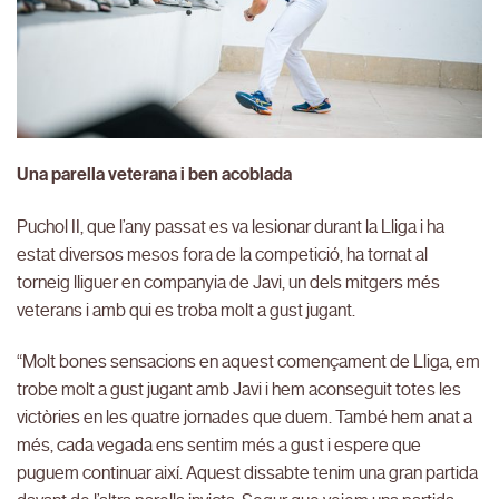
Una parella veterana i ben acoblada
Puchol II, que l’any passat es va lesionar durant la Lliga i ha
estat diversos mesos fora de la competició, ha tornat al
torneig lliguer en companyia de Javi, un dels mitgers més
veterans i amb qui es troba molt a gust jugant.
“Molt bones sensacions en aquest començament de Lliga, em
trobe molt a gust jugant amb Javi i hem aconseguit totes les
victòries en les quatre jornades que duem. També hem anat a
més, cada vegada ens sentim més a gust i espere que
puguem continuar així. Aquest dissabte tenim una gran partida