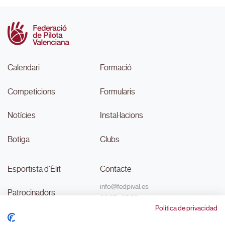
Calendari
Formació
Competicions
Formularis
Notícies
Instal·lacions
Botiga
Clubs
Esportista d'Èlit
Contacte
info@fedpival.es
Patrocinadors
96 374 95 58
Política de privacidad
C/Marqués de Sant Joan nº 32,
Transparència
baix B,