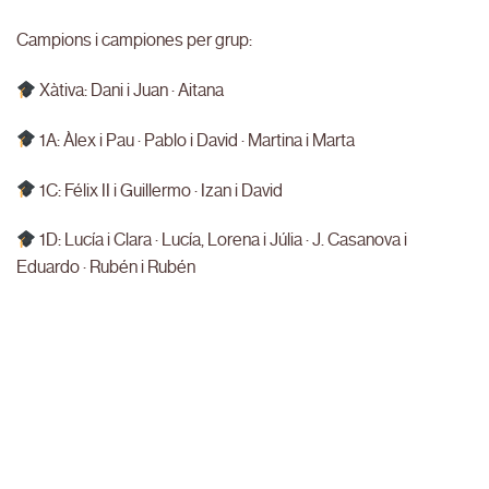
Campions i campiones per grup:
Xàtiva: Dani i Juan · Aitana
1A: Àlex i Pau · Pablo i David · Martina i Marta
1C: Félix II i Guillermo · Izan i David
1D: Lucía i Clara · Lucía, Lorena i Júlia · J. Casanova i
Eduardo · Rubén i Rubén