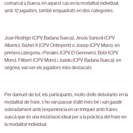
comarcal a Sueca, en aquest cas en la modalitat individual,
amb 12 jugadors, també enquadrats en dos categories.
Joan Rodrigo (CPV Badana Sueca), Jesús Sansoli (CPV
Alberic), Sishet II (CPV Ontinyent) o Josep (CPV Muro), en
primera categoria, i Perales (CPV El Genovés), Bobi (CPV
Muro), Filibert (CPV Muro) i Juanlu (CPV Badana Sueca), en
segona, van ser els jugadors més destacats.
Per damunt de tot, els participants, molts d’ells debutants en la
modalitat de frare, s’ho van passar d’allò més bé i van gaudir
sobradament amb l’experiència en un trinquet amb frares
suecà que és una instal·lació ideal per a la práctica del frare en
la modalitat individual.