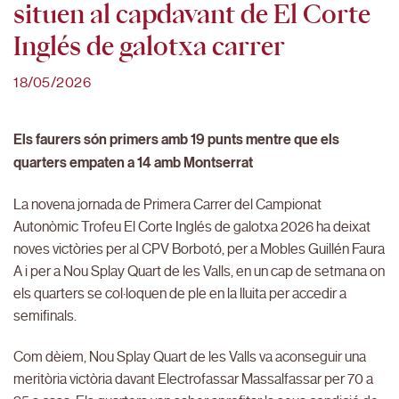
situen al capdavant de El Corte
Inglés de galotxa carrer
18/05/2026
Els faurers són primers amb 19 punts mentre que els
quarters empaten a 14 amb Montserrat
La novena jornada de Primera Carrer del Campionat
Autonòmic Trofeu El Corte Inglés de galotxa 2026 ha deixat
noves victòries per al CPV Borbotó, per a Mobles Guillén Faura
A i per a Nou Splay Quart de les Valls, en un cap de setmana on
els quarters se col·loquen de ple en la lluita per accedir a
semifinals.
Com dèiem, Nou Splay Quart de les Valls va aconseguir una
meritòria victòria davant Electrofassar Massalfassar per 70 a