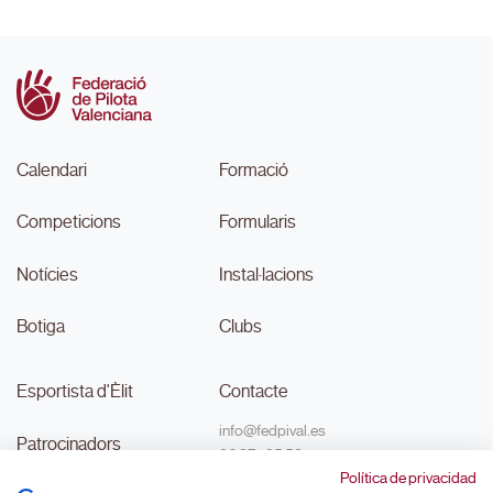
Calendari
Formació
Competicions
Formularis
Notícies
Instal·lacions
Botiga
Clubs
Esportista d'Èlit
Contacte
info@fedpival.es
Patrocinadors
96 374 95 58
Política de privacidad
C/Marqués de Sant Joan nº 32,