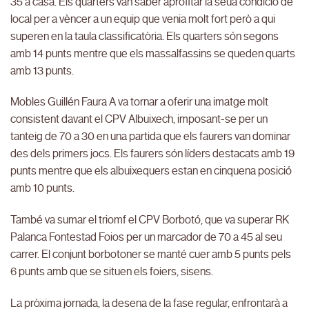
35 a casa. Els quarters van saber aprofitar la seua condició de
local per a vèncer a un equip que venia molt fort però a qui
superen en la taula classificatòria. Els quarters són segons
amb 14 punts mentre que els massalfassins se queden quarts
amb 13 punts.
Mobles Guillén Faura A va tornar a oferir una imatge molt
consistent davant el CPV Albuixech, imposant-se per un
tanteig de 70 a 30 en una partida que els faurers van dominar
des dels primers jocs. Els faurers són líders destacats amb 19
punts mentre que els albuixequers estan en cinquena posició
amb 10 punts.
També va sumar el triomf el CPV Borbotó, que va superar RK
Palanca Fontestad Foios per un marcador de 70 a 45 al seu
carrer. El conjunt borbotoner se manté cuer amb 5 punts pels
6 punts amb que se situen els foiers, sisens.
La pròxima jornada, la desena de la fase regular, enfrontarà a