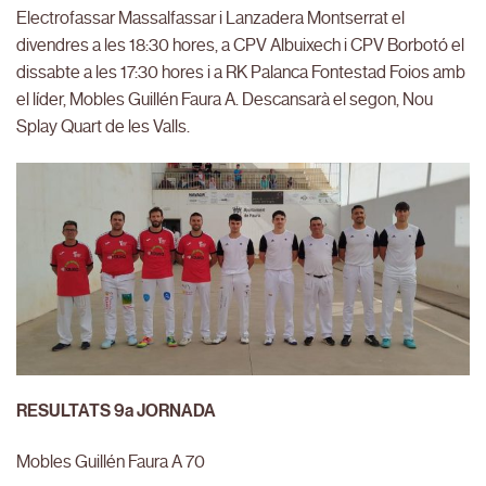
Electrofassar Massalfassar i Lanzadera Montserrat el
divendres a les 18:30 hores, a CPV Albuixech i CPV Borbotó el
dissabte a les 17:30 hores i a RK Palanca Fontestad Foios amb
el líder, Mobles Guillén Faura A. Descansarà el segon, Nou
Splay Quart de les Valls.
RESULTATS 9a JORNADA
Mobles Guillén Faura A 70