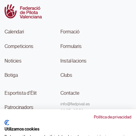
Calendari
Formació
Competicions
Formularis
Notícies
Instal·lacions
Botiga
Clubs
Esportista d'Èlit
Contacte
info@fedpival.es
Patrocinadors
96 374 95 58
Política de privacidad
C/Marqués de Sant Joan nº 32,
Transparència
baix B,
Utilizamos cookies
46015, València