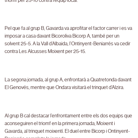
triomf per 25-10 contra l’equip local.
Pel que fa al grup B, Gavarda va aprofitar el factor carrer i es va
imposar a casa davant Bicoroliva Bicorp A, també per un
solvent 25-5. A la Vall d’Albaida, l’Ontinyent-Beniarrés va cedir
contra Les Alcusses Moixent per 25-15.
La segona jornada, al grup A, enfrontarà a Quatretonda davant
El Genovés, mentre que Ondara visitarà el trinquet d’Alzira.
Al grup B cal destacar l’enfrontament entre els dos equips que
aconseguiren el triomf en la primera jornada, Moixent i
Gavarda, al trinquet moixentí. El duel entre Bicorp i Ontinyent-