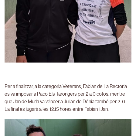
Per a finalitzar, a la categoria Veterans, Fabian de La Rectoria
es va imposar a Paco Els Tarongers per 2 a 0 cotos, mentre
que Jan de Murla va véncer a Julián de Dénia també per 2-0.
La final es jugarà a les 12.15 hores entre Fabian i Jan.