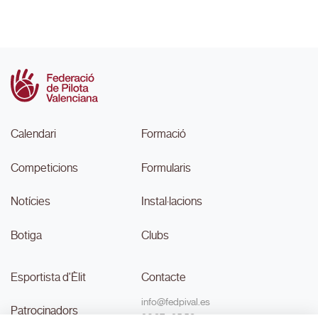
Calendari
Formació
Competicions
Formularis
Notícies
Instal·lacions
Botiga
Clubs
Esportista d'Èlit
Contacte
info@fedpival.es
Patrocinadors
96 374 95 58