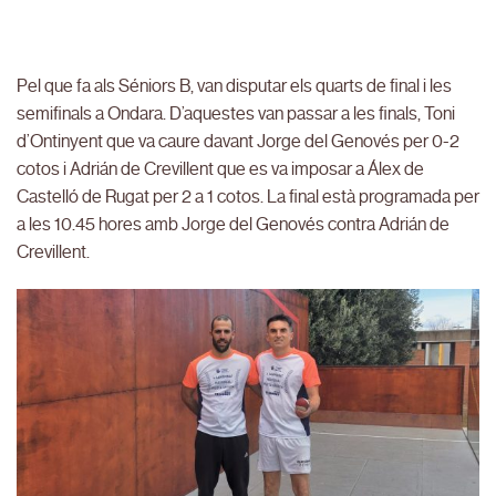
Pel que fa als Séniors B, van disputar els quarts de final i les
semifinals a Ondara. D’aquestes van passar a les finals, Toni
d’Ontinyent que va caure davant Jorge del Genovés per 0-2
cotos i Adrián de Crevillent que es va imposar a Álex de
Castelló de Rugat per 2 a 1 cotos. La final està programada per
a les 10.45 hores amb Jorge del Genovés contra Adrián de
Crevillent.