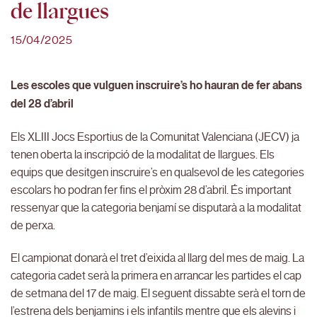
de llargues
15/04/2025
Les escoles que vulguen inscruire’s ho hauran de fer abans
del 28 d’abril
Els XLIII Jocs Esportius de la Comunitat Valenciana (JECV) ja
tenen oberta la inscripció de la modalitat de llargues. Els
equips que desitgen inscruire’s en qualsevol de les categories
escolars ho podran fer fins el pròxim 28 d’abril. És important
ressenyar que la categoria benjamí se disputarà a la modalitat
de perxa.
El campionat donarà el tret d’eixida al llarg del mes de maig. La
categoria cadet serà la primera en arrancar les partides el cap
de setmana del 17 de maig. El seguent dissabte serà el torn de
l’estrena dels benjamins i els infantils mentre que els alevins i