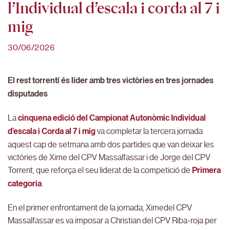
l’Individual d’escala i corda al 7 i
mig
30/06/2026
El rest torrentí és líder amb tres victòries en tres jornades
disputades
La
cinquena edició del Campionat Autonòmic Individual
d’escala i Corda al 7 i mig
va completar la tercera jornada
aquest cap de setmana amb dos partides que van deixar les
victòries de Xime del CPV Massalfassar i de Jorge del CPV
Torrent, que reforça el seu liderat de la competició de
Primera
categoria
.
En el primer enfrontament de la jornada, Ximedel CPV
Massalfassar es va imposar a Christian del CPV Riba-roja per