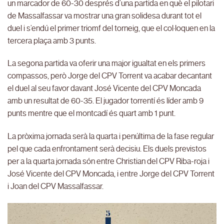
un marcador de 60-30 després d’una partida en què el pilotari
de Massalfassar va mostrar una gran solidesa durant tot el
duel i s’endú el primer triomf del torneig, que el col·loquen en la
tercera plaça amb 3 punts.
La segona partida va oferir una major igualtat en els primers
compassos, però Jorge del CPV Torrent va acabar decantant
el duel al seu favor davant José Vicente del CPV Moncada
amb un resultat de 60-35. El jugador torrentí és líder amb 9
punts mentre que el montcadí és quart amb 1 punt.
La pròxima jornada serà la quarta i penúltima de la fase regular
pel que cada enfrontament serà decisiu. Els duels previstos
per a la quarta jornada són entre Christian del CPV Riba-roja i
José Vicente del CPV Moncada, i entre Jorge del CPV Torrent
i Joan del CPV Massalfassar.