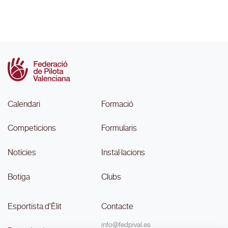
Calendari
Formació
Competicions
Formularis
Notícies
Instal·lacions
Botiga
Clubs
Esportista d'Èlit
Contacte
info@fedpival.es