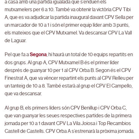
a casa amb una partida igualada que s’enduen els
mutxamelers per 6 a 10. També va obtenir la victòria CPV Tibi
A, que es va adjudicar la partida inaugural davant CPV Sella per
un marcador de 10 a 1 i són el primer equip líder amb 3 punts,
els mateixos que el CPV Mutxamel. Va descansar CPV La Vall
de Laguar.
Pel que fa a
Segona
, hi haurà un total de 10 equips repartits en
dos grups. Al grup A, CPV Mutxamel B és el primer líder
després de guanyar 10 per 1 al CPV Orba B. Segon és el CPV
Finestrat A, que va vèncer repartint els punts al CPV Relleu per
un tanteig de 10 a 8. També estarà al grup el CPV El Campello,
que va descansar.
Al grup B, els primers líders són CPV Benillup i CPV Orba C,
que van guanyar les seues respectives partides de la primera
jornada per 10 a 1 davant CPV La Vila Joiosa i Top Recambios
Castell de Castells. CPV Orba A s’estrenarà la pròxima jornada.