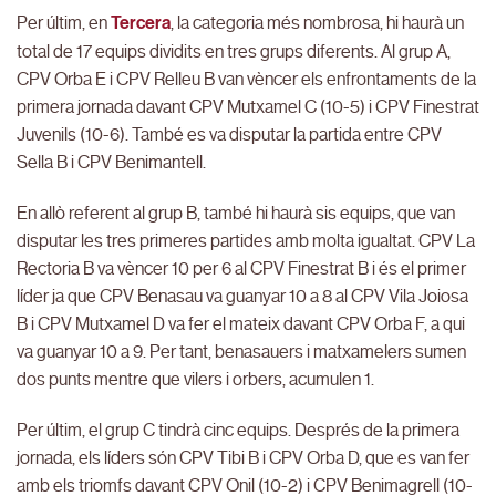
Per últim, en
Tercera
, la categoria més nombrosa, hi haurà un
total de 17 equips dividits en tres grups diferents. Al grup A,
CPV Orba E i CPV Relleu B van vèncer els enfrontaments de la
primera jornada davant CPV Mutxamel C (10-5) i CPV Finestrat
Juvenils (10-6). També es va disputar la partida entre CPV
Sella B i CPV Benimantell.
En allò referent al grup B, també hi haurà sis equips, que van
disputar les tres primeres partides amb molta igualtat. CPV La
Rectoria B va vèncer 10 per 6 al CPV Finestrat B i és el primer
líder ja que CPV Benasau va guanyar 10 a 8 al CPV Vila Joiosa
B i CPV Mutxamel D va fer el mateix davant CPV Orba F, a qui
va guanyar 10 a 9. Per tant, benasauers i matxamelers sumen
dos punts mentre que vilers i orbers, acumulen 1.
Per últim, el grup C tindrà cinc equips. Després de la primera
jornada, els líders són CPV Tibi B i CPV Orba D, que es van fer
amb els triomfs davant CPV Onil (10-2) i CPV Benimagrell (10-