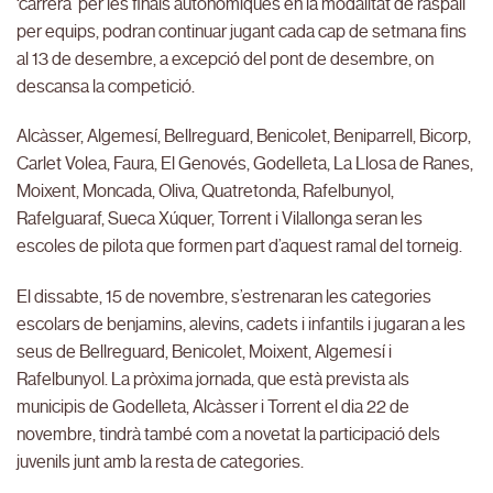
‘carrera’ per les finals autonòmiques en la modalitat de raspall
per equips, podran continuar jugant cada cap de setmana fins
al 13 de desembre, a excepció del pont de desembre, on
descansa la competició.
Alcàsser, Algemesí, Bellreguard, Benicolet, Beniparrell, Bicorp,
Carlet Volea, Faura, El Genovés, Godelleta, La Llosa de Ranes,
Moixent, Moncada, Oliva, Quatretonda, Rafelbunyol,
Rafelguaraf, Sueca Xúquer, Torrent i Vilallonga seran les
escoles de pilota que formen part d’aquest ramal del torneig.
El dissabte, 15 de novembre, s’estrenaran les categories
escolars de benjamins, alevins, cadets i infantils i jugaran a les
seus de Bellreguard, Benicolet, Moixent, Algemesí i
Rafelbunyol. La pròxima jornada, que està prevista als
municipis de Godelleta, Alcàsser i Torrent el dia 22 de
novembre, tindrà també com a novetat la participació dels
juvenils junt amb la resta de categories.