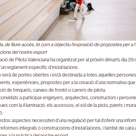
a, de lliure accés, té com a objectiu l’exposició de propostes per a 
lacions del nostre esport
ció de Pilota Valenciana ha organitzat per al pròxim dimarts dia 29 d’
’un reglament específic d’instal·lacions.
 serà de portes obertes i està destinada a totes aquelles persone
nts, experiències, propostes per a la creació d’una normativa que 
ació de trinquets, canxes de frontó o carrers de pilota.
convidats a participar enginyers, arquitectes, constructors i pers
ues com la il·luminació, els accessos, el sòl de la pista, parets i mura
ó.
stos aspectes necessiten d’una regulació per tal d’oferir una info
reformes integrals o construccions d’instal·lacions, i també de cara
s per a la práctica del nostre esport.