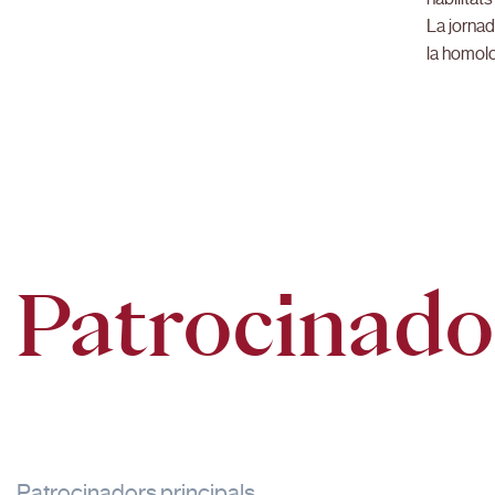
La jornad
la homolo
Patrocinado
Patrocinadors principals