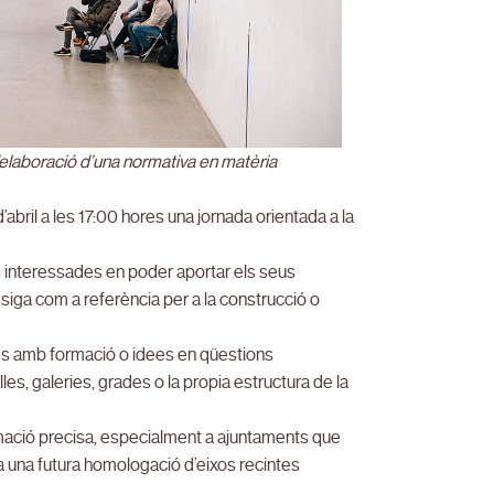
l’elaboració d’una normativa en matèria
abril a les 17:00 hores una jornada orientada a la
s interessades en poder aportar els seus
siga com a referència per a la construcció o
ones amb formació o idees en qüestions
lles, galeries, grades o la propia estructura de la
rmació precisa, especialment a ajuntaments que
 a una futura homologació d’eixos recintes