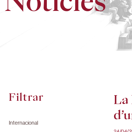
Notícies
Filtrar
La 
d’u
Internacional
24/04/