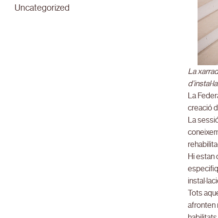
Uncategorized
La xarrad
d’instal·
La Federa
creació d
La sessió
coneixeme
rehabilit
Hi estan 
especifiq
instal·laci
Tots aque
afronten 
habilitat