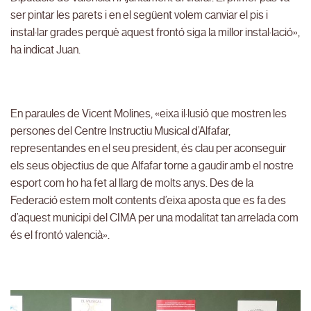
ser pintar les parets i en el següent volem canviar el pis i
instal·lar grades perquè aquest frontó siga la millor instal·lació»,
ha indicat Juan.
En paraules de Vicent Molines, «eixa il·lusió que mostren les
persones del Centre Instructiu Musical d’Alfafar,
representandes en el seu president, és clau per aconseguir
els seus objectius de que Alfafar torne a gaudir amb el nostre
esport com ho ha fet al llarg de molts anys. Des de la
Federació estem molt contents d’eixa aposta que es fa des
d’aquest municipi del CIMA per una modalitat tan arrelada com
és el frontó valencià».