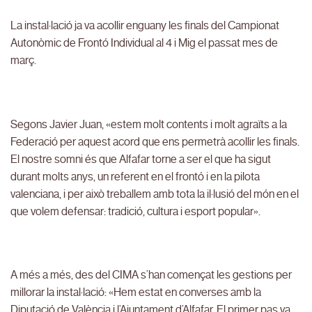
La instal·lació ja va acollir enguany les finals del Campionat
Autonòmic de Frontó Individual al 4 i Mig el passat mes de
març.
Segons Javier Juan, «estem molt contents i molt agraïts a la
Federació per aquest acord que ens permetrà acollir les finals.
El nostre somni és que Alfafar torne a ser el que ha sigut
durant molts anys, un referent en el frontó i en la pilota
valenciana, i per això treballem amb tota la il·lusió del món en el
que volem defensar: tradició, cultura i esport popular».
A més a més, des del CIMA s’han començat les gestions per
millorar la instal·lació: «Hem estat en converses amb la
Diputació de València i l’Ajuntament d’Alfafar. El primer pas va