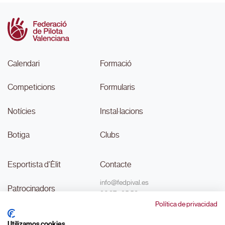
Calendari
Formació
Competicions
Formularis
Notícies
Instal·lacions
Botiga
Clubs
Esportista d'Èlit
Contacte
info@fedpival.es
Patrocinadors
96 374 95 58
Política de privacidad
C/Marqués de Sant Joan nº 32,
Transparència
baix B,
Utilizamos cookies