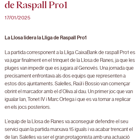
de Raspall Pro1
17/01/2025
La Llosa lidera la Lliga de Raspall Pro1
La partida corresponent a la Lliga CaixaBank de raspall Pro1 es
va jugar finalment en el trinquet de la Llosa de Ranes, ja que les
pluges van impedir que es jugara al Genovés. Una jornada que
precisament enfrontava als dos equips que representen a
estos dos ajuntaments. Salelles, Raúl i Bossio van començar
obrint el marcador amb el d’Oliva al dau. Un primer joc que van
igualar Ian, Tonet IV i Marc Ortega i que es va tornar a replicar
en els jocs posteriors.
L’equip de la Llosa de Ranes va aconseguir defendre el seu
servici quan la partida marxava 15 iguals i va acabar trencant el
de Ian. Salelles va ser el gran protagonista amb una actuació