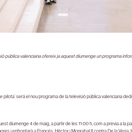
sió pública valenciana ofereix ja aquest diumenge un programa inform
e pilota’ será el nou programa de la televisió pública valenciana dedic
est diumenge 4 de maig, a partir de les 11:00 h, com a previa a la 
 hores i enfrontarà a Francés, Hèctor i Monrabal II contra De la Vega, H