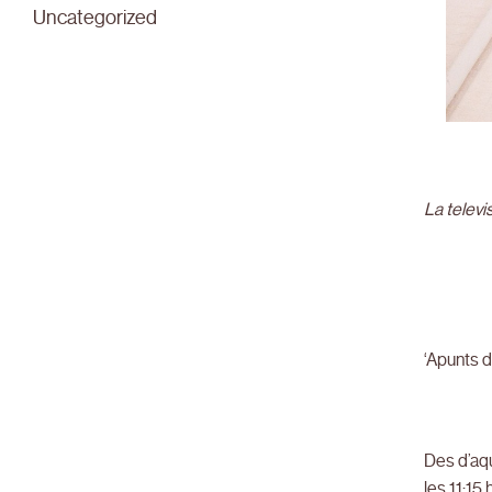
Uncategorized
La televi
‘Apunts d
Des d’aqu
les 11:15