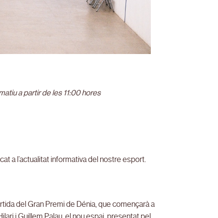
atiu a partir de les 11:00 hores
at a l’actualitat informativa del nostre esport.
partida del Gran Premi de Dénia, que començarà a
ilari i Guillem Palau, el nou espai, presentat pel