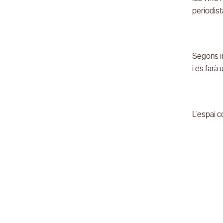
periodist
Segons in
i es farà
L’espai c