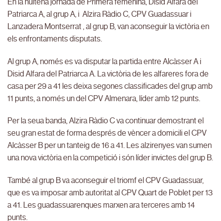
En la huitena jornada de Primera femenina, Disid Alfara del
Patriarca A, al grup A, i Alzira Ràdio C, CPV Guadassuar i
Lanzadera Montserrat , al grup B, van aconseguir la victòria en
els enfrontaments disputats.
Al grup A, només es va disputar la partida entre Alcàsser A i
Disid Alfara del Patriarca A. La victòria de les alfareres fora de
casa per 29 a 41 les deixa segones classificades del grup amb
11 punts, a només un del CPV Almenara, líder amb 12 punts.
Per la seua banda, Alzira Ràdio C va continuar demostrant el
seu gran estat de forma després de vèncer a domicili el CPV
Alcàsser B per un tanteig de 16 a 41. Les alzirenyes van sumen
una nova victòria en la competició i són líder invictes del grup B.
També al grup B va aconseguir el triomf el CPV Guadassuar,
que es va imposar amb autoritat al CPV Quart de Poblet per 13
a 41. Les guadassuarenques marxen ara terceres amb 14
punts.