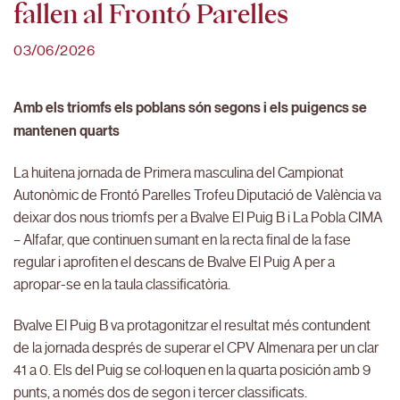
fallen al Frontó Parelles
03/06/2026
Amb els triomfs els poblans són segons i els puigencs se
mantenen quarts
La huitena jornada de Primera masculina del Campionat
Autonòmic de Frontó Parelles Trofeu Diputació de València va
deixar dos nous triomfs per a Bvalve El Puig B i La Pobla CIMA
– Alfafar, que continuen sumant en la recta final de la fase
regular i aprofiten el descans de Bvalve El Puig A per a
apropar-se en la taula classificatòria.
Bvalve El Puig B va protagonitzar el resultat més contundent
de la jornada després de superar el CPV Almenara per un clar
41 a 0. Els del Puig se col·loquen en la quarta posición amb 9
punts, a només dos de segon i tercer classificats.