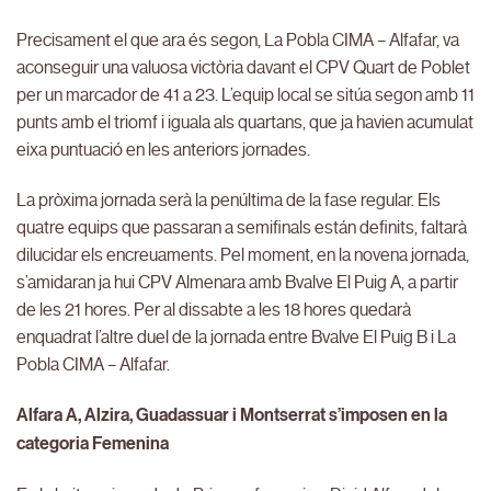
Precisament el que ara és segon, La Pobla CIMA – Alfafar, va
aconseguir una valuosa victòria davant el CPV Quart de Poblet
per un marcador de 41 a 23. L’equip local se sitúa segon amb 11
punts amb el triomf i iguala als quartans, que ja havien acumulat
eixa puntuació en les anteriors jornades.
La pròxima jornada serà la penúltima de la fase regular. Els
quatre equips que passaran a semifinals están definits, faltarà
dilucidar els encreuaments. Pel moment, en la novena jornada,
s’amidaran ja hui CPV Almenara amb Bvalve El Puig A, a partir
de les 21 hores. Per al dissabte a les 18 hores quedarà
enquadrat l’altre duel de la jornada entre Bvalve El Puig B i La
Pobla CIMA – Alfafar.
Alfara A, Alzira, Guadassuar i Montserrat s’imposen en la
categoria Femenina