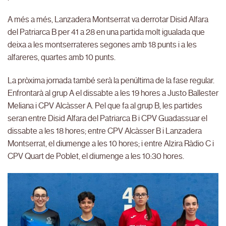
A més a més, Lanzadera Montserrat va derrotar Disid Alfara
del Patriarca B per 41 a 28 en una partida molt igualada que
deixa a les montserrateres segones amb 18 punts i a les
alfareres, quartes amb 10 punts.
La pròxima jornada també serà la penúltima de la fase regular.
Enfrontarà al grup A el dissabte a les 19 hores a Justo Ballester
Meliana i CPV Alcàsser A. Pel que fa al grup B, les partides
seran entre Disid Alfara del Patriarca B i CPV Guadassuar el
dissabte a les 18 hores; entre CPV Alcàsser B i Lanzadera
Montserrat, el diumenge a les 10 hores; i entre Alzira Ràdio C i
CPV Quart de Poblet, el diumenge a les 10:30 hores.