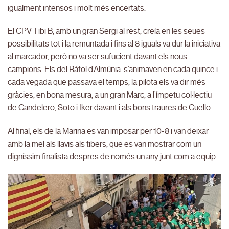
igualment intensos i molt més encertats.
El CPV Tibi B, amb un gran Sergi al rest, creía en les seues
possibilitats tot i la remuntada i fins al 8 iguals va dur la iniciativa
al marcador, però no va ser sufucient davant els nous
campions. Els del Ràfol d’Almúnia s’animaven en cada quince i
cada vegada que passava el temps, la pilota els va dir més
gràcies, en bona mesura, a un gran Marc, a l’ímpetu col·lectiu
de Candelero, Soto i Iker davant i als bons traures de Cuello.
Al final, els de la Marina es van imposar per 10-8 i van deixar
amb la mel als llavis als tibers, que es van mostrar com un
digníssim finalista despres de només un any junt com a equip.