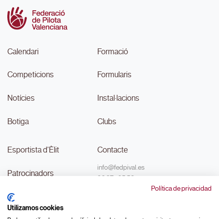
Calendari
Formació
Competicions
Formularis
Notícies
Instal·lacions
Botiga
Clubs
Esportista d'Èlit
Contacte
info@fedpival.es
Patrocinadors
96 374 95 58
Política de privacidad
C/Marqués de Sant Joan nº 32,
Transparència
baix B,
Utilizamos cookies
46015, València