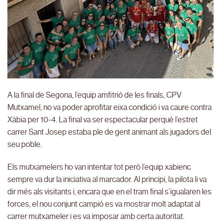
A la final de Segona, l’equip amfitrió de les finals, CPV
Mutxamel, no va poder aprofitar eixa condició i va caure contra
Xàbia per 10-4. La final va ser espectacular perquè l’estret
carrer Sant Josep estaba ple de gent animant als jugadors del
seu poble.
Els mutxamelers ho van intentar tot però l’equip xabienc
sempre va dur la iniciativa al marcador. Al principi, la pilota li va
dir més als visitants i, encara que en el tram final s’igualaren les
forces, el nou conjunt campió es va mostrar molt adaptat al
carrer mutxameler i es va imposar amb certa autoritat.