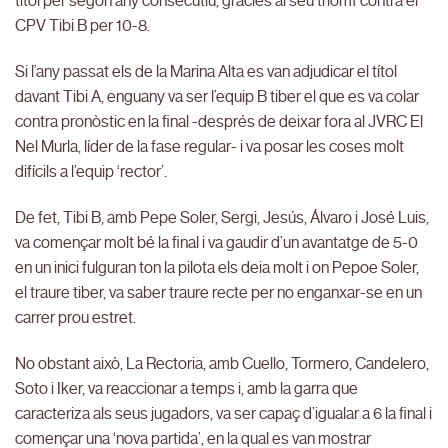
títol per segon any consecutiu, gràcies al seu triomf contra el
CPV Tibi B per 10-8.
Si l’any passat els de la Marina Alta es van adjudicar el títol
davant Tibi A, enguany va ser l’equip B tiber el que es va colar
contra pronòstic en la final -després de deixar fora al JVRC El
Nel Murla, líder de la fase regular- i va posar les coses molt
difícils a l’equip ‘rector’.
De fet, Tibi B, amb Pepe Soler, Sergi, Jesús, Álvaro i José Luis,
va començar molt bé la final i va gaudir d’un avantatge de 5-0
en un inici fulguran ton la pilota els deia molt i on Pepoe Soler,
el traure tiber, va saber traure recte per no enganxar-se en un
carrer prou estret.
No obstant això, La Rectoria, amb Cuello, Tormero, Candelero,
Soto i Iker, va reaccionar a temps i, amb la garra que
caracteriza als seus jugadors, va ser capaç d’igualar a 6 la final i
començar una ‘nova partida’, en la qual es van mostrar