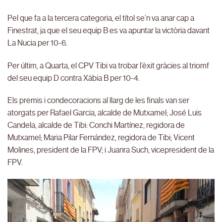
Pel que fa a la tercera categoria, el títol se’n va anar cap a
Finestrat, ja que el seu equip B es va apuntar la victòria davant
La Nucia per 10-6.
Per últim, a Quarta, el CPV Tibi va trobar l’èxit gràcies al triomf
del seu equip D contra Xàbia B per 10-4.
Els premis i condecoracions al llarg de les finals van ser
atorgats per Rafael Garcia, alcalde de Mutxamel; José Luis
Candela, alcalde de Tibi: Conchi Martínez, regidora de
Mutxamel; Maria Pilar Fernández, regidora de Tibi; Vicent
Molines, president de la FPV; i Juanra Such, vicepresident de la
FPV.