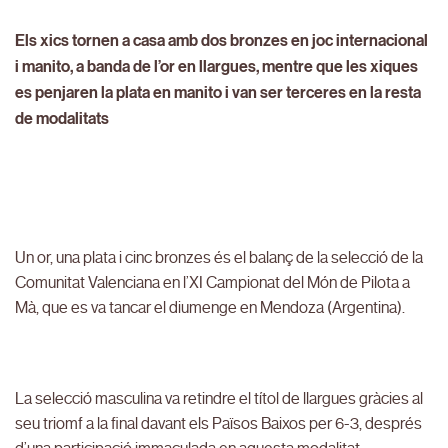
Els xics tornen a casa amb dos bronzes en joc internacional
i manito, a banda de l’or en llargues, mentre que les xiques
es penjaren la plata en manito i van ser terceres en la resta
de modalitats
Un or, una plata i cinc bronzes és el balanç de la selecció de la
Comunitat Valenciana en l’XI Campionat del Món de Pilota a
Mà, que es va tancar el diumenge en Mendoza (Argentina).
La selecció masculina va retindre el títol de llargues gràcies al
seu triomf a la final davant els Països Baixos per 6-3, després