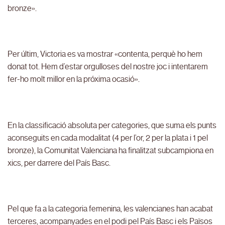
bronze».
Per últim, Victoria es va mostrar «contenta, perquè ho hem
donat tot. Hem d’estar orgulloses del nostre joc i intentarem
fer-ho molt millor en la próxima ocasió».
En la classificació absoluta per categories, que suma els punts
aconseguits en cada modalitat (4 per l’or, 2 per la plata i 1 pel
bronze), la Comunitat Valenciana ha finalitzat subcampiona en
xics, per darrere del País Basc.
Pel que fa a la categoria femenina, les valencianes han acabat
terceres, acompanyades en el podi pel País Basc i els Països