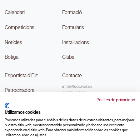
Calendari
Formació
Competicions
Formularis
Notícies
Instal·lacions
Botiga
Clubs
Esportista d'Èlit
Contacte
info@fedpival.es
Patrocinadors
96 374 95 58
Política de privacidad
C/Marqués de Sant Joan nº 32,
Transparència
baix B,
Utilizamos cookies
46015, València
#MouLaPilota
Podemos utilizarlas para el análisis de los datos de nuestros visitantes, para mejorar
nuestro sitio web, mostrar contenido personalizado y brindarle una excelente
experiencia en el sitio web. Para obtener más información sobre las cookies que
utilizamos, abre los ajustes.