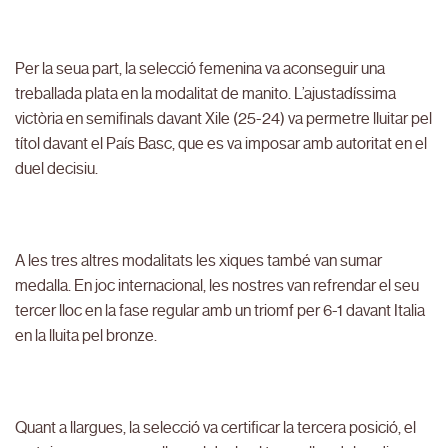
Per la seua part, la selecció femenina va aconseguir una
treballada plata en la modalitat de manito. L’ajustadíssima
victòria en semifinals davant Xile (25-24) va permetre lluitar pel
títol davant el País Basc, que es va imposar amb autoritat en el
duel decisiu.
A les tres altres modalitats les xiques també van sumar
medalla. En joc internacional, les nostres van refrendar el seu
tercer lloc en la fase regular amb un triomf per 6-1 davant Italia
en la lluita pel bronze.
Quant a llargues, la selecció va certificar la tercera posició, el