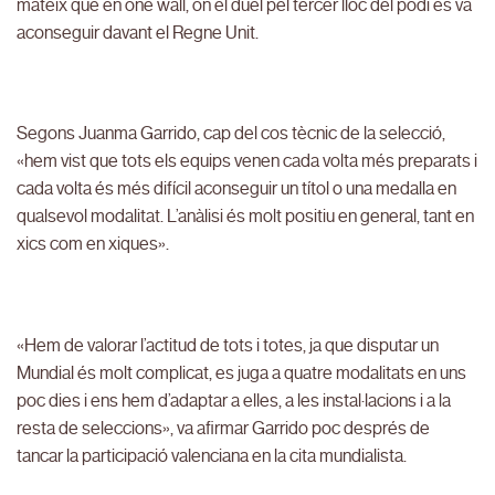
mateix que en one wall, on el duel pel tercer lloc del podi es va
aconseguir davant el Regne Unit.
Segons Juanma Garrido, cap del cos tècnic de la selecció,
«hem vist que tots els equips venen cada volta més preparats i
cada volta és més difícil aconseguir un títol o una medalla en
qualsevol modalitat. L’anàlisi és molt positiu en general, tant en
xics com en xiques».
«Hem de valorar l’actitud de tots i totes, ja que disputar un
Mundial és molt complicat, es juga a quatre modalitats en uns
poc dies i ens hem d’adaptar a elles, a les instal·lacions i a la
resta de seleccions», va afirmar Garrido poc després de
tancar la participació valenciana en la cita mundialista.