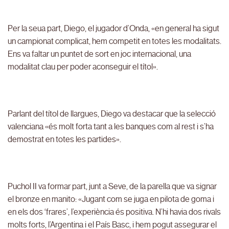
Per la seua part, Diego, el jugador d’Onda, «en general ha sigut
un campionat complicat, hem competit en totes les modalitats.
Ens va faltar un puntet de sort en joc internacional, una
modalitat clau per poder aconseguir el títol».
Parlant del títol de llargues, Diego va destacar que la selecció
valenciana «és molt forta tant a les banques com al rest i s’ha
demostrat en totes les partides».
Puchol II va formar part, junt a Seve, de la parella que va signar
el bronze en manito: «Jugant com se juga en pilota de goma i
en els dos ‘frares’, l’experiència és positiva. N’hi havia dos rivals
molts forts, l’Argentina i el País Basc, i hem pogut assegurar el