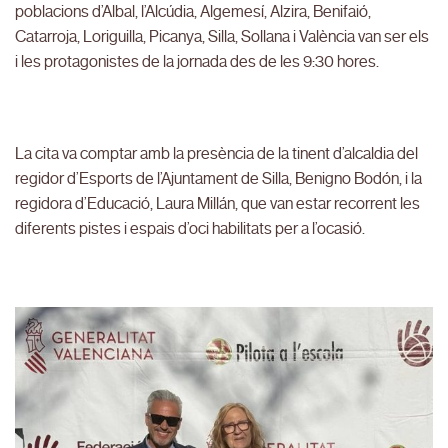
poblacions d’Albal, l’Alcúdia, Algemesí, Alzira, Benifaió,
Catarroja, Loriguilla, Picanya, Silla, Sollana i València van ser els
i les protagonistes de la jornada des de les 9:30 hores.
La cita va comptar amb la presència de la tinent d’alcaldia del
regidor d’Esports de l’Ajuntament de Silla, Benigno Bodón, i la
regidora d’Educació, Laura Millán, que van estar recorrent les
diferents pistes i espais d’oci habilitats per a l’ocasió.