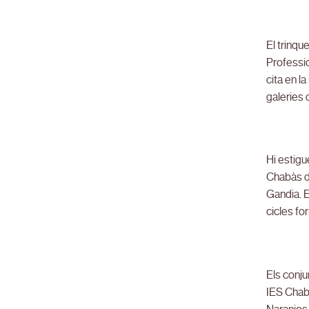
El trinqu
Professio
cita en l
galeries 
Hi estigu
Chabàs de
Gandia. E
cicles fo
Els conju
IES Chabà