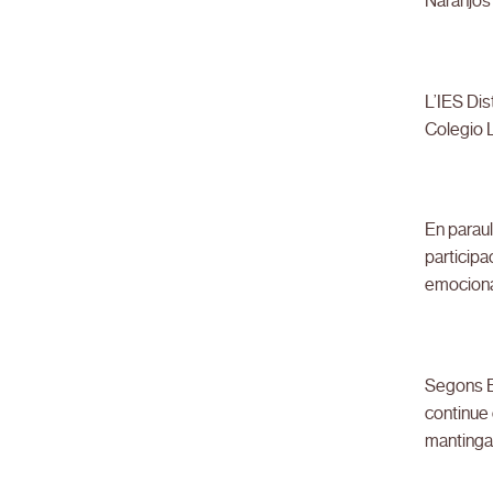
Naranjos 
L’IES Dis
Colegio L
En paraul
participa
emocionan
Segons Be
continue 
mantinga 