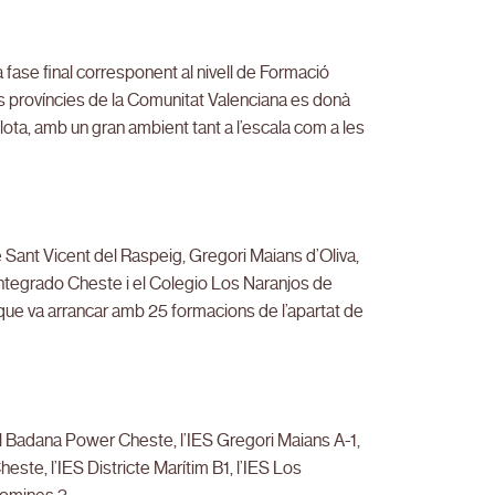
a fase final corresponent al nivell de Formació
es províncies de la Comunitat Valenciana es donà
 pilota, amb un gran ambient tant a l’escala com a les
Sant Vicent del Raspeig, Gregori Maians d’Oliva,
Integrado Cheste i el Colegio Los Naranjos de
ó que va arrancar amb 25 formacions de l’apartat de
 el Badana Power Cheste, l’IES Gregori Maians A-1,
ste, l’IES Districte Marítim B1, l’IES Los