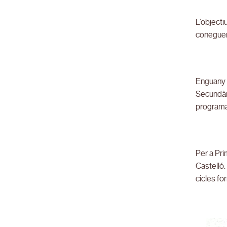
L’objecti
coneguen,
Enguany s
Secundàri
programa
Per a Pri
Castelló.
cicles fo