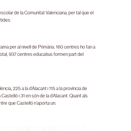
 escolar de la Comunitat Valenciana, per tal que el
tides.
ma per al nivell de Primària. 160 centres ho fan a
total, 937 centres educatius formen part del
ència, 225 a la d’Alacant i 115 a la província de
Castelló i 31 en són de la d’Alacant. Quant als
tre que Castelló n’aporta un.