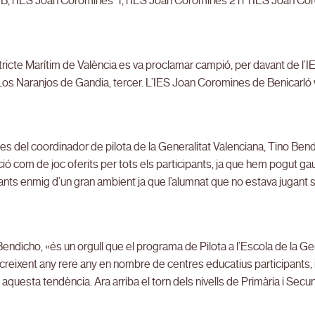
B, l’IES Joan Coromines 1, l’IES Joan Coromines 2 i l’ l’IES Joan Co
tricte Marítim de València es va proclamar campió, per davant de l’IE
os Naranjos de Gandia, tercer. L’IES Joan Coromines de Benicarló 
es del coordinador de pilota de la Generalitat Valenciana, Tino Bendi
ció com de joc oferits per tots els participants, ja que hem pogut ga
ts enmig d’un gran ambient ja que l’alumnat que no estava jugant 
ndicho, «és un orgull que el programa de Pilota a l’Escola de la Ge
creixent any rere any en nombre de centres educatius participants
aquesta tendència. Ara arriba el torn dels nivells de Primària i Sec