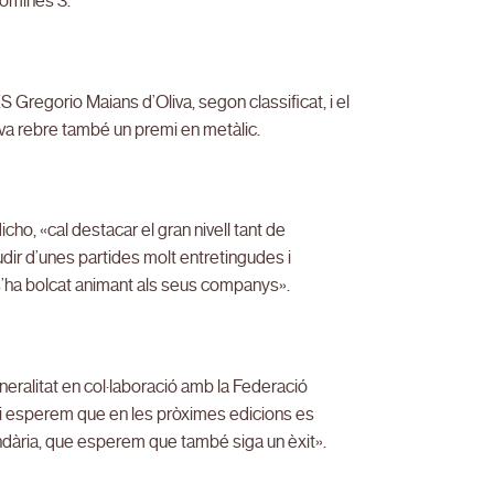
romines 3.
S Gregorio Maians d’Oliva, segon classificat, i el
va rebre també un premi en metàlic.
cho, «cal destacar el gran nivell tant de
udir d’unes partides molt entretingudes i
s’ha bolcat animant als seus companys».
neralitat en col·laboració amb la Federació
, i esperem que en les pròximes edicions es
undària, que esperem que també siga un èxit».