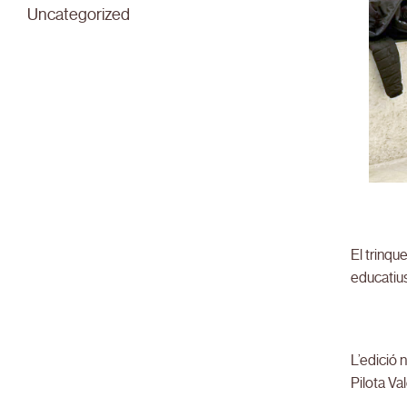
Uncategorized
El trinqu
educatius
L’edició 
Pilota Va