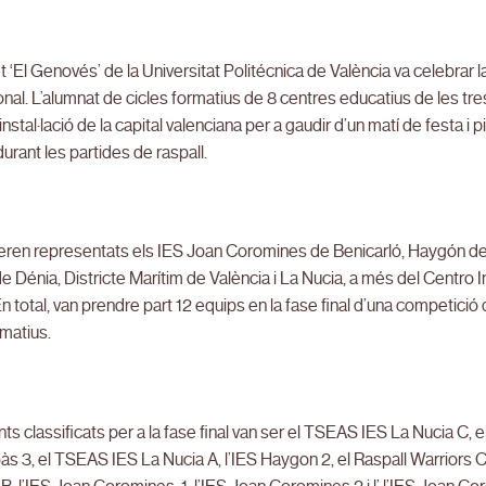
et ‘El Genovés’ de la Universitat Politécnica de València va celebrar l
nal. L’alumnat de cicles formatius de 8 centres educatius de les tr
a instal·lació de la capital valenciana per a gaudir d’un matí de festa i
durant les partides de raspall.
eren representats els IES Joan Coromines de Benicarló, Haygón de 
 Dénia, Districte Marítim de València i La Nucia, a més del Centro 
n total, van prendre part 12 equips en la fase final d’una competici
rmatius.
nts classificats per a la fase final van ser el TSEAS IES La Nucia C,
s 3, el TSEAS IES La Nucia A, l’IES Haygon 2, el Raspall Warriors Che