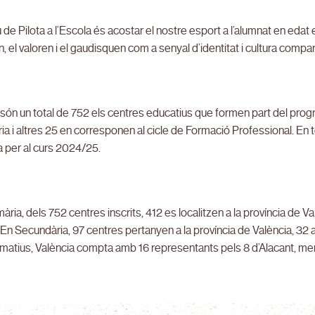
u de Pilota a l’Escola és acostar el nostre esport a l’alumnat en edat
 el valoren i el gaudisquen com a senyal d’identitat i cultura compar
ón un total de 752 els centres educatius que formen part del progra
a i altres 25 en corresponen al cicle de Formació Professional. En 
 per al curs 2024/25.
mària, dels 752 centres inscrits, 412 es localitzen a la província de Val
 En Secundària, 97 centres pertanyen a la província de València, 32 a 
rmatius, València compta amb 16 representants pels 8 d’Alacant, men