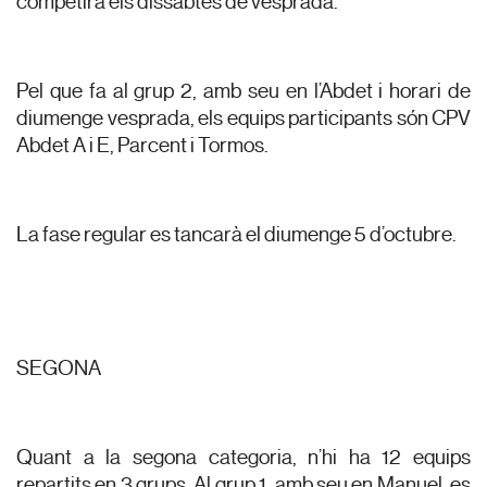
competirà els dissabtes de vesprada.
Pel que fa al grup 2, amb seu en l’Abdet i horari de
diumenge vesprada, els equips participants són CPV
Abdet A i E, Parcent i Tormos.
La fase regular es tancarà el diumenge 5 d’octubre.
SEGONA
Quant a la segona categoria, n’hi ha 12 equips
repartits en 3 grups. Al grup 1, amb seu en Manuel, es