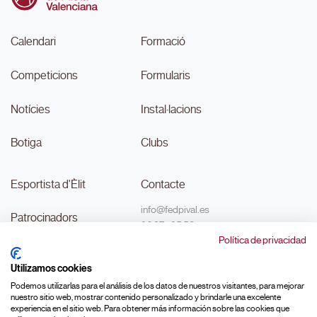
Calendari
Formació
Competicions
Formularis
Notícies
Instal·lacions
Botiga
Clubs
Esportista d'Èlit
Contacte
info@fedpival.es
Patrocinadors
96 374 95 58
Política de privacidad
C/Marqués de Sant Joan nº 32,
Transparència
baix B,
Utilizamos cookies
46015, València
#MouLaPilota
Podemos utilizarlas para el análisis de los datos de nuestros visitantes, para mejorar
nuestro sitio web, mostrar contenido personalizado y brindarle una excelente
experiencia en el sitio web. Para obtener más información sobre las cookies que