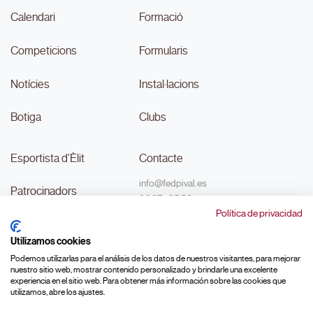
Calendari
Formació
Competicions
Formularis
Notícies
Instal·lacions
Botiga
Clubs
Esportista d'Èlit
Contacte
info@fedpival.es
Patrocinadors
96 374 95 58
Política de privacidad
C/Marqués de Sant Joan nº 32,
Transparència
baix B,
Utilizamos cookies
46015, València
#MouLaPilota
Podemos utilizarlas para el análisis de los datos de nuestros visitantes, para mejorar
nuestro sitio web, mostrar contenido personalizado y brindarle una excelente
experiencia en el sitio web. Para obtener más información sobre las cookies que
utilizamos, abre los ajustes.