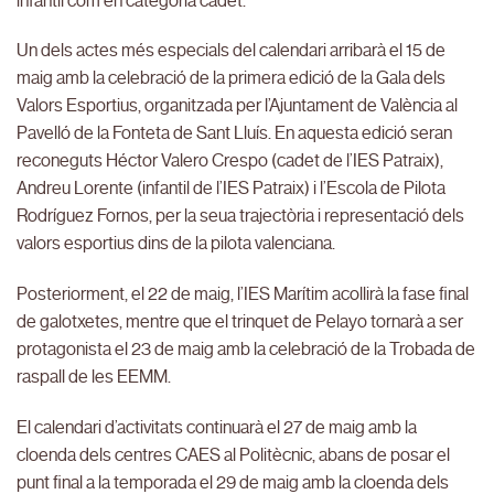
infantil com en categoria cadet.
Un dels actes més especials del calendari arribarà el 15 de
maig amb la celebració de la primera edició de la Gala dels
Valors Esportius, organitzada per l’Ajuntament de València al
Pavelló de la Fonteta de Sant Lluís. En aquesta edició seran
reconeguts Héctor Valero Crespo (cadet de l’IES Patraix),
Andreu Lorente (infantil de l’IES Patraix) i l’Escola de Pilota
Rodríguez Fornos, per la seua trajectòria i representació dels
valors esportius dins de la pilota valenciana.
Posteriorment, el 22 de maig, l’IES Marítim acollirà la fase final
de galotxetes, mentre que el trinquet de Pelayo tornarà a ser
protagonista el 23 de maig amb la celebració de la Trobada de
raspall de les EEMM.
El calendari d’activitats continuarà el 27 de maig amb la
cloenda dels centres CAES al Politècnic, abans de posar el
punt final a la temporada el 29 de maig amb la cloenda dels