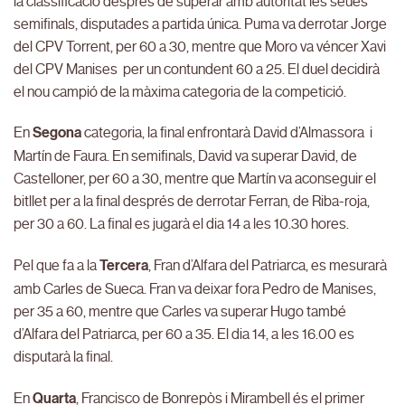
la classificació després de superar amb autoritat les seues
semifinals, disputades a partida única. Puma va derrotar Jorge
del CPV Torrent, per 60 a 30, mentre que Moro va véncer Xavi
del CPV Manises per un contundent 60 a 25. El duel decidirà
el nou campió de la màxima categoria de la competició.
En
Segona
categoria, la final enfrontarà David d’Almassora i
Martín de Faura. En semifinals, David va superar David, de
Castelloner, per 60 a 30, mentre que Martín va aconseguir el
bitllet per a la final després de derrotar Ferran, de Riba-roja,
per 30 a 60. La final es jugarà el dia 14 a les 10.30 hores.
Pel que fa a la
Tercera
, Fran d’Alfara del Patriarca, es mesurarà
amb Carles de Sueca. Fran va deixar fora Pedro de Manises,
per 35 a 60, mentre que Carles va superar Hugo també
d’Alfara del Patriarca, per 60 a 35. El dia 14, a les 16.00 es
disputarà la final.
En
Quarta
, Francisco de Bonrepòs i Mirambell és el primer