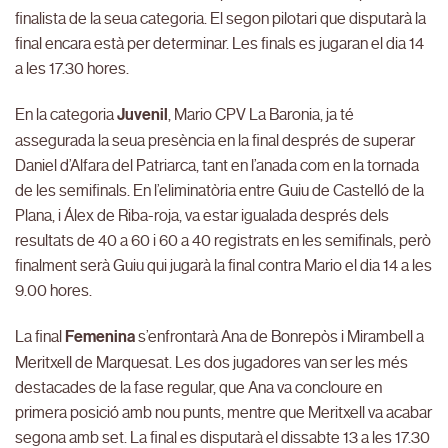
finalista de la seua categoria. El segon pilotari que disputarà la
final encara està per determinar. Les finals es jugaran el dia 14
a les 17.30 hores.
En la categoria
Juvenil
, Mario CPV La Baronia, ja té
assegurada la seua presència en la final després de superar
Daniel d’Alfara del Patriarca, tant en l’anada com en la tornada
de les semifinals. En l’eliminatòria entre Guiu de Castelló de la
Plana, i Álex de Riba-roja, va estar igualada després dels
resultats de 40 a 60 i 60 a 40 registrats en les semifinals, però
finalment serà Guiu qui jugarà la final contra Mario el dia 14 a les
9.00 hores.
La final
Femenina
s’enfrontarà Ana de Bonrepòs i Mirambell a
Meritxell de Marquesat. Les dos jugadores van ser les més
destacades de la fase regular, que Ana va concloure en
primera posició amb nou punts, mentre que Meritxell va acabar
segona amb set. La final es disputarà el dissabte 13 a les 17.30