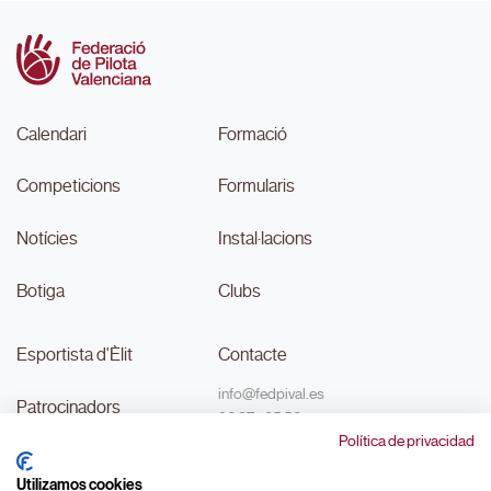
Calendari
Formació
Competicions
Formularis
Notícies
Instal·lacions
Botiga
Clubs
Esportista d'Èlit
Contacte
info@fedpival.es
Patrocinadors
96 374 95 58
Política de privacidad
C/Marqués de Sant Joan nº 32,
Transparència
baix B,
Utilizamos cookies
46015, València