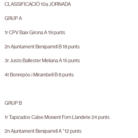
CLASSIFICACIÓ 10a JORNADA
GRUP A
1r CPV Baix Girona A 19 punts
2n Ajuntament Beniparrell B 18 punts
3r Justo Ballester Meliana A 15 punts
4t Bonrepòs i Mirambell B 8 punts
GRUP B
1r Tapizados Calse Moixent Forn Llandete 24 punts
2n Ajuntament Beniparrell A *12 punts