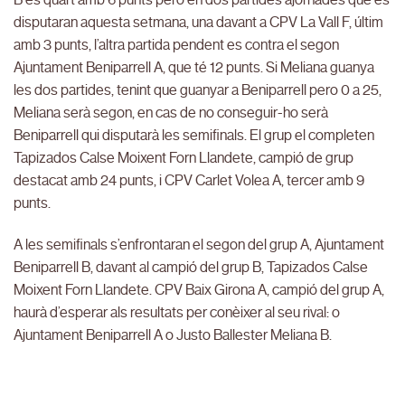
disputaran aquesta setmana, una davant a CPV La Vall F, últim
amb 3 punts, l’altra partida pendent es contra el segon
Ajuntament Beniparrell A, que té 12 punts. Si Meliana guanya
les dos partides, tenint que guanyar a Beniparrell pero 0 a 25,
Meliana serà segon, en cas de no conseguir-ho serà
Beniparrell qui disputarà les semifinals. El grup el completen
Tapizados Calse Moixent Forn Llandete, campió de grup
destacat amb 24 punts, i CPV Carlet Volea A, tercer amb 9
punts.
A les semifinals s’enfrontaran el segon del grup A, Ajuntament
Beniparrell B, davant al campió del grup B, Tapizados Calse
Moixent Forn Llandete. CPV Baix Girona A, campió del grup A,
haurà d’esperar als resultats per conèixer al seu rival: o
Ajuntament Beniparrell A o Justo Ballester Meliana B.