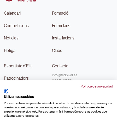
Calendari
Formació
Competicions
Formularis
Notícies
Instal·lacions
Botiga
Clubs
Esportista d'Èlit
Contacte
info@fedpival.es
Patrocinadors
96 374 95 58
Política de privacidad
C/Marqués de Sant Joan nº 32,
Transparència
baix B,
Utilizamos cookies
46015, València
#MouLaPilota
Podemos utilizarlas para el análisis de los datos de nuestros visitantes, para mejorar
nuestro sitio web, mostrar contenido personalizado y brindarle una excelente
experiencia en el sitio web. Para obtener más información sobre las cookies que
utilizamos, abre los ajustes.