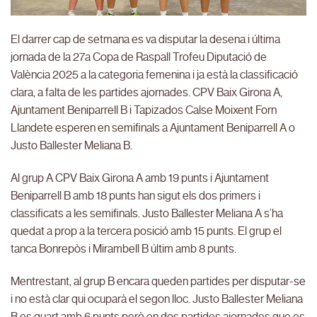
El darrer cap de setmana es va disputar la desena i última
jornada de la 27a Copa de Raspall Trofeu Diputació de
València 2025 a la categoria femenina i ja està la classificació
clara, a falta de les partides ajornades. CPV Baix Girona A,
Ajuntament Beniparrell B i Tapizados Calse Moixent Forn
Llandete esperen en semifinals a Ajuntament Beniparrell A o
Justo Ballester Meliana B.
Al grup A CPV Baix Girona A amb 19 punts i Ajuntament
Beniparrell B amb 18 punts han sigut els dos primers i
classificats a les semifinals. Justo Ballester Meliana A s’ha
quedat a prop a la tercera posició amb 15 punts. El grup el
tanca Bonrepòs i Mirambell B últim amb 8 punts.
Mentrestant, al grup B encara queden partides per disputar-se
i no està clar qui ocuparà el segon lloc. Justo Ballester Meliana
B es quart amb 6 punts però en dos partides ajornades que es