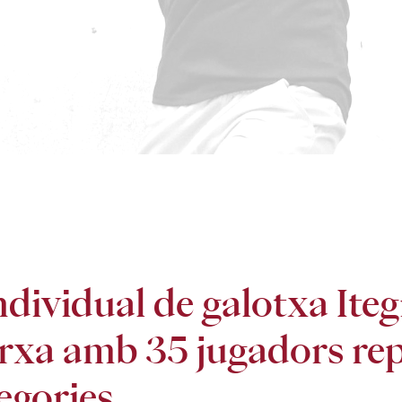
ndividual de galotxa Iteg
xa amb 35 jugadors rep
egories