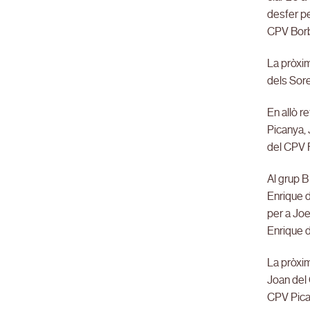
desfer pe
CPV Borbo
La pròxim
dels Sore
En allò r
Picanya, 
del CPV F
Al grup B
Enrique d
per a Joe
Enrique 
La pròxim
Joan del 
CPV Pica