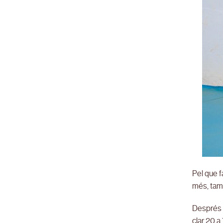
Pel que f
més, tamb
Després d
clar 20 a