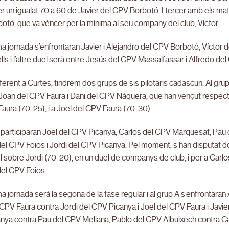
r un igualat 70 a 60 de Javier del CPV Borbotó. I tercer amb els ma
tó, que va vèncer per la mínima al seu company del club, Víctor.
a jornada s’enfrontaran Javier i Alejandro del CPV Borbotó, Víctor 
lls i l’altre duel serà entre Jesús del CPV Massalfassar i Alfredo de
eferent a Curtes, tindrem dos grups de sis pilotaris cadascun. Al gru
Joan del CPV Faura i Dani del CPV Nàquera, que han vençut respect
aura (70-25), i a Joel del CPV Faura (70-30).
 participaran Joel del CPV Picanya, Carlos del CPV Marquesat, Pau
el CPV Foios i Jordi del CPV Picanya. Pel moment, s’han disputat do
l sobre Jordi (70-20), en un duel de companys de club, i per a Car
del CPV Foios.
a jornada serà la segona de la fase regular i al grup A s’enfrontara
CPV Faura contra Jordi del CPV Picanya i Joel del CPV Faura i Javie
nya contra Pau del CPV Meliana, Pablo del CPV Albuixech contra Ca