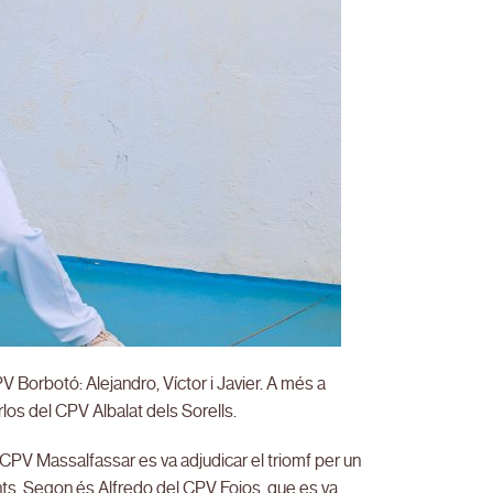
PV Borbotó: Alejandro, Víctor i Javier. A més a
os del CPV Albalat dels Sorells.
CPV Massalfassar es va adjudicar el triomf per un
unts. Segon és Alfredo del CPV Foios, que es va