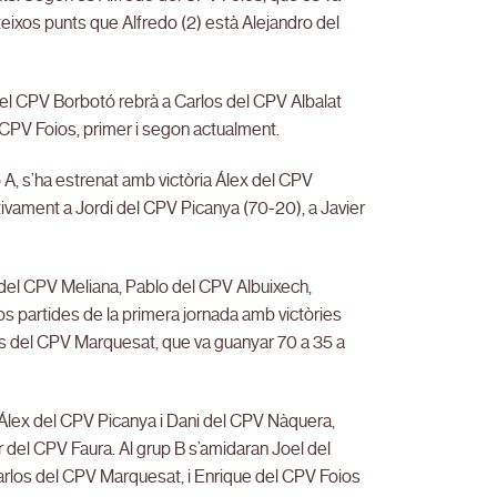
teixos punts que Alfredo (2) està Alejandro del
del CPV Borbotó rebrà a Carlos del CPV Albalat
l CPV Foios, primer i segon actualment.
p A, s’ha estrenat amb victòria Álex del CPV
ivament a Jordi del CPV Picanya (70-20), a Javier
 del CPV Meliana, Pablo del CPV Albuixech,
s partides de la primera jornada amb victòries
los del CPV Marquesat, que va guanyar 70 a 35 a
n Álex del CPV Picanya i Dani del CPV Nàquera,
r del CPV Faura. Al grup B s’amidaran Joel del
rlos del CPV Marquesat, i Enrique del CPV Foios