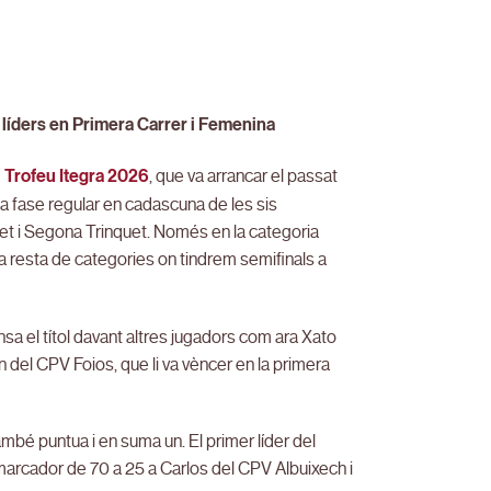
 líders en Primera Carrer i Femenina
 Trofeu Itegra 2026
, que va arrancar el passat
la fase regular en cadascuna de les sis
et i Segona Trinquet. Només en la categoria
 la resta de categories on tindrem semifinals a
sa el títol davant altres jugadors com ara Xato
del CPV Foios, que li va vèncer en la primera
mbé puntua i en suma un. El primer líder del
marcador de 70 a 25 a Carlos del CPV Albuixech i