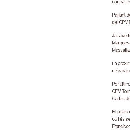
contra Jo
Parlant d
del CPV F
Ja s’ha d
Marquesat
Massalfas
La pròxim
deixarà u
Per últim
CPV Torre
Carles d
El jugado
65 i és s
Francisco