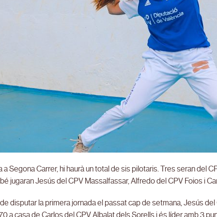
a a Segona Carrer, hi haurà un total de sis pilotaris. Tres seran del C
é jugaran Jesús del CPV Massalfassar, Alfredo del CPV Foios i Carl
e disputar la primera jornada el passat cap de setmana, Jesús del 
 70 a casa de Carlos del CPV Albalat dels Sorells i és líder amb 3 p