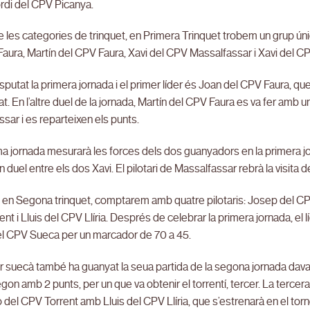
rdi del CPV Picanya.
e les categories de trinquet, en Primera Trinquet trobem un grup ún
aura, Martín del CPV Faura, Xavi del CPV Massalfassar i Xavi del C
isputat la primera jornada i el primer líder és Joan del CPV Faura, q
. En l’altre duel de la jornada, Martín del CPV Faura es va fer amb u
sar i es reparteixen els punts.
a jornada mesurarà les forces dels dos guanyadors en la primera jo
n duel entre els dos Xavi. El pilotari de Massalfassar rebrà la visita d
, en Segona trinquet, comptarem amb quatre pilotaris: Josep del CP
nt i Lluis del CPV Llíria. Després de celebrar la primera jornada, el
el CPV Sueca per un marcador de 70 a 45.
r suecà també ha guanyat la seua partida de la segona jornada dava
egon amb 2 punts, per un que va obtenir el torrentí, tercer. La tercera
 del CPV Torrent amb Lluis del CPV Llíria, que s’estrenarà en el torn