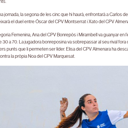
nts.
a jornada, la segona de les cinc que hi haurà, enfrontarà a Carlos 
ixarà el duel entre Óscar del CPV Montserrat i Xato del CPV Almen
tegoria Femenina, Ana del CPV Bonrepòs i Mirambell va guanyar en 
e 30 a 70. La jugadora bonreposina va sobrepassar al seu rival fora 
ers punts que li permeten ser líder. Elisa del CPV Almenara ha desca
ontra la pròpia Noa del CPV Marquesat.