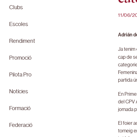
Clubs
11/06/2
Escoles
Adrián d
Rendiment
Ja tenim
cap de se
Promoció
categorie
Femenina 
Pilota Pro
partida ú
Notícies
En Primer
del CPV A
Formació
jornada p
El foier 
Federació
torneig e