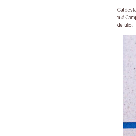
Cal desta
15é Campi
de juliol.