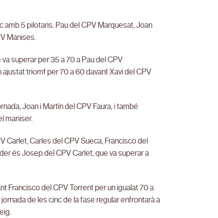
ic amb 5 pilotaris. Pau del CPV Marquesat, Joan
PV Manises.
ue va superar per 35 a 70 a Pau del CPV
n ajustat triomf per 70 a 60 davant Xavi del CPV
rnada, Joan i Martín del CPV Faura, i també
el maniser.
V Carlet, Carles del CPV Sueca, Francisco del
 líder és Josep del CPV Carlet, que va superar a
nt Francisco del CPV Torrent per un igualat 70 a
 jornada de les cinc de la fase regular enfrontarà a
eig.