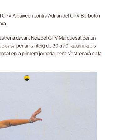
del CPV Albuixech contra Adrián del CPV Borbotó i
ara.
l’estrena davant Noa del CPV Marquesat per un
de casa per un tanteig de 30 a 70 i acumula els
nsat en la primera jornada, però s’estrenarà en la