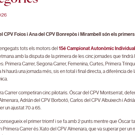
026
el CPV Foios i Ana del CPV Bonrepòs i Mirambell són els primers
 engegats tots els motors del
15é Campionat Autonòmic Individual
tmana amb la disputa de la primera de les cinc jornades que tindrà 
s: Primera Carrer, Segona Carrer, Femenina, Curtes, Primera Trinqu
hi haurà una jornada més, sis en total i final directa, a diferència de
nica.
a Carrer competiran cinc pilotaris. Óscar del CPV Montserrat, defen
lmenara, Adrián del CPV Borbotó, Carlos del CPV Albuixech i Adrián 
er un ajustat 70 a 65.
aconsegueix el primer triomf i se fa amb 2 punts mentre que Óscar ta
n Primera Carrer és Xato del CPV Almenara, que va superar per un 