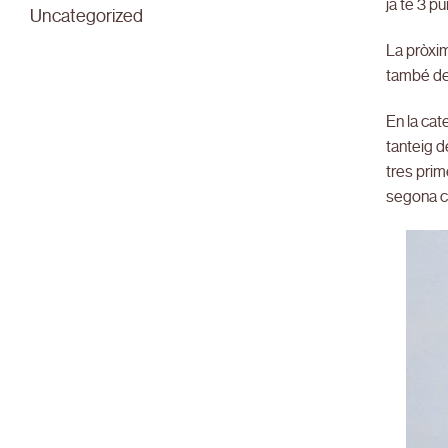
ja té 3 pu
Uncategorized
La pròxim
també de
En la ca
tanteig d
tres prim
segona c