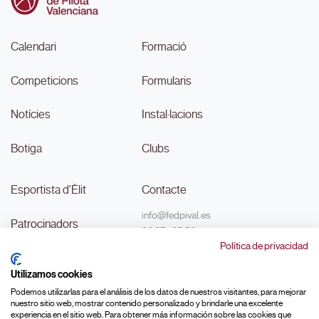
Calendari
Formació
Competicions
Formularis
Notícies
Instal·lacions
Botiga
Clubs
Esportista d'Èlit
Contacte
info@fedpival.es
Patrocinadors
96 374 95 58
Política de privacidad
C/Marqués de Sant Joan nº 32,
Transparència
baix B,
Utilizamos cookies
46015, València
#MouLaPilota
Podemos utilizarlas para el análisis de los datos de nuestros visitantes, para mejorar
nuestro sitio web, mostrar contenido personalizado y brindarle una excelente
experiencia en el sitio web. Para obtener más información sobre las cookies que