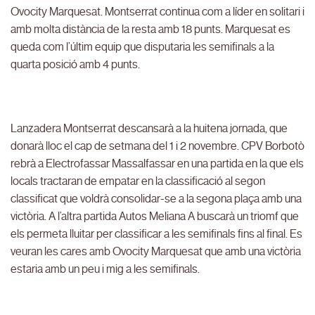
Ovocity Marquesat. Montserrat continua com a líder en solitari i
amb molta distància de la resta amb 18 punts. Marquesat es
queda com l’últim equip que disputaria les semifinals a la
quarta posició amb 4 punts.
Lanzadera Montserrat descansarà a la huitena jornada, que
donarà lloc el cap de setmana del 1 i 2 novembre. CPV Borbotò
rebrà a Electrofassar Massalfassar en una partida en la que els
locals tractaran de empatar en la classificació al segon
classificat que voldrà consolidar-se a la segona plaça amb una
victòria. A l’altra partida Autos Meliana A buscarà un triomf que
els permeta lluitar per classificar a les semifinals fins al final. Es
veuran les cares amb Ovocity Marquesat que amb una victòria
estaria amb un peu i mig a les semifinals.